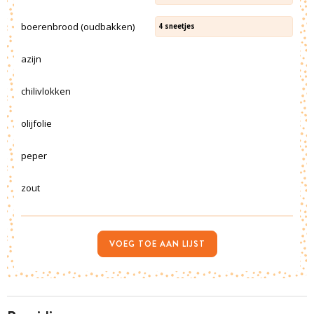
boerenbrood (oudbakken)
4
sneetjes
azijn
chilivlokken
olijfolie
peper
zout
VOEG TOE AAN LIJST