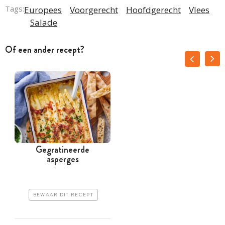
Tags:
Europees
Voorgerecht
Hoofdgerecht
Vlees
Salade
Of een ander recept?
Gegratineerde
asperges
BEWAAR DIT RECEPT