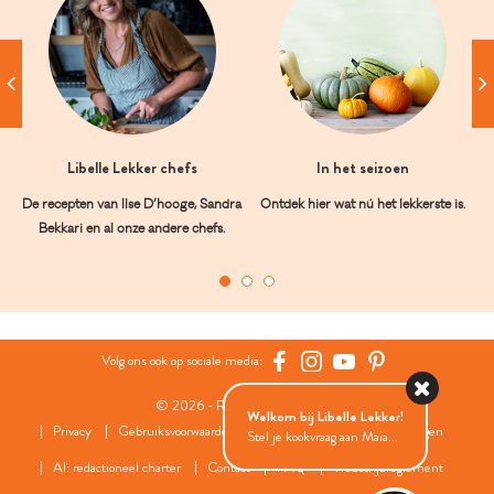
Libelle Lekker chefs
In het seizoen
De recepten van Ilse D’hooge, Sandra
Ontdek hier wat nú het lekkerste is.
Bekkari en al onze andere chefs.
Volg ons ook op sociale media:
© 2026 - Roularta Media Group
Welkom bij Libelle Lekker!
Privacy
Gebruiksvoorwaarden
Cookies
Cookies instellingen
Stel je kookvraag aan Maia...
AI: redactioneel charter
Contact
FAQ
Wedstrijdreglement