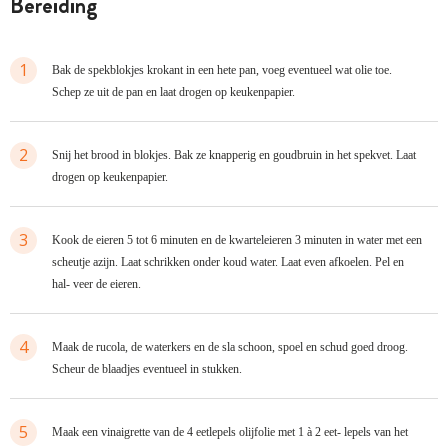
bereiding
1
Bak de spekblokjes krokant in een hete pan, voeg eventueel wat olie toe.
Schep ze uit de pan en laat drogen op keukenpapier.
2
Snij het brood in blokjes. Bak ze knapperig en goudbruin in het spekvet. Laat
drogen op keukenpapier.
3
Kook de eieren 5 tot 6 minuten en de kwarteleieren 3 minuten in water met een
scheutje azijn. Laat schrikken onder koud water. Laat even afkoelen. Pel en
hal- veer de eieren.
4
Maak de rucola, de waterkers en de sla schoon, spoel en schud goed droog.
Scheur de blaadjes eventueel in stukken.
5
Maak een vinaigrette van de 4 eetlepels olijfolie met 1 à 2 eet- lepels van het