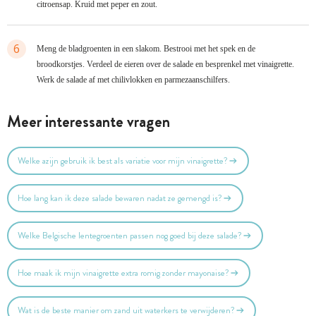
citroensap. Kruid met peper en zout.
6
Meng de bladgroenten in een slakom. Bestrooi met het spek en de
broodkorstjes. Verdeel de eieren over de salade en besprenkel met vinaigrette.
Werk de salade af met chilivlokken en parmezaanschilfers.
Meer interessante vragen
Welke azijn gebruik ik best als variatie voor mijn vinaigrette?
Hoe lang kan ik deze salade bewaren nadat ze gemengd is?
Welke Belgische lentegroenten passen nog goed bij deze salade?
Hoe maak ik mijn vinaigrette extra romig zonder mayonaise?
Wat is de beste manier om zand uit waterkers te verwijderen?