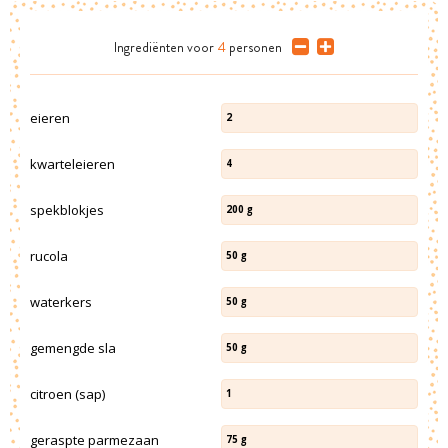
Ingrediënten
voor
4
personen
eieren
2
kwarteleieren
4
spekblokjes
200
g
rucola
50
g
waterkers
50
g
gemengde sla
50
g
citroen (sap)
1
geraspte parmezaan
75
g