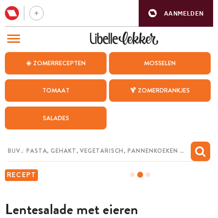
AANMELDEN
BEZOEK ONZE ANDERE WEBSITES
☀️ ZOMERRECEPTEN
MOSSELEN
RECEPTEN
TOMAAT
🍹 ZOMERDRANKJES
WEEKMENU
SALADES
CHAT MET MAIA
INSPIRATIE
MIJN BEWAARDE RECEPTEN
RECEPT
Lentesalade met eieren