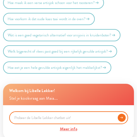
Hoe maak ik een verse artisjok schoon voor het roosteren?
Hoe voorkom ik dat oude kaas taai wordt in de oven?
Wat is een goed vegetarisch alternatief voor ansjovis in kruidenboter?
Welk bijgerecht of vlees past goed bij een rijkelijk gevulde artisjok?
Hoe eet je een hele gevulde artisjok eigenlijk het makkelijkst?
Welkom bij Libelle Lekker!
Stel je kookvraag aan Maia...
Meer info