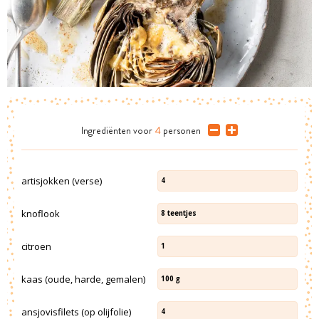
Ingrediënten
voor
4
personen
artisjokken (verse)
4
knoflook
8
teentjes
citroen
1
kaas (oude, harde, gemalen)
100
g
ansjovisfilets (op olijfolie)
4