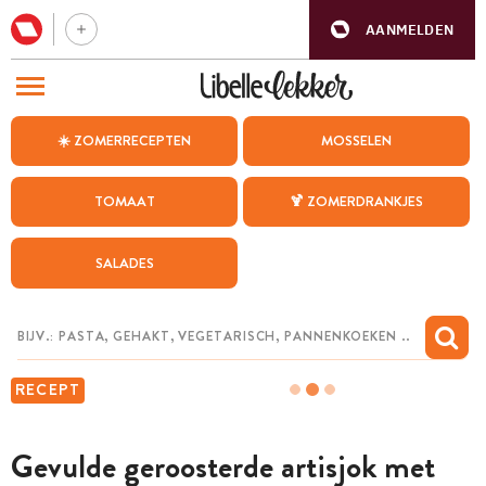
AANMELDEN
BEZOEK ONZE ANDERE WEBSITES
☀️ ZOMERRECEPTEN
MOSSELEN
RECEPTEN
TOMAAT
🍹 ZOMERDRANKJES
WEEKMENU
SALADES
CHAT MET MAIA
INSPIRATIE
MIJN BEWAARDE RECEPTEN
RECEPT
Gevulde geroosterde artisjok met