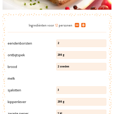
Ingrediënten
voor
12
personen
eendenborsten
2
ontbijtspek
200
g
brood
2
sneden
melk
sjalotten
3
kippenlever
200
g
zwarte peper
1
kl