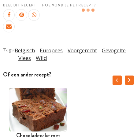
DEEL DIT RECEPT
HOE VOND JE HET RECEPT?
Tags:
Belgisch
Europees
Voorgerecht
Gevogelte
Vlees
Wild
Of een ander recept?
Chocoladecake met