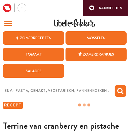
AANMELDEN
BEZOEK ONZE ANDERE WEBSITES
☀️ ZOMERRECEPTEN
MOSSELEN
RECEPTEN
TOMAAT
🍹 ZOMERDRANKJES
WEEKMENU
SALADES
CHAT MET MAIA
INSPIRATIE
MIJN BEWAARDE RECEPTEN
RECEPT
Terrine van cranberry en pistache