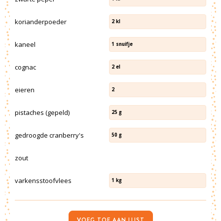
korianderpoeder
2
kl
kaneel
1
snuifje
cognac
2
el
eieren
2
pistaches (gepeld)
25
g
gedroogde cranberry's
50
g
zout
varkensstoofvlees
1
kg
VOEG TOE AAN LIJST