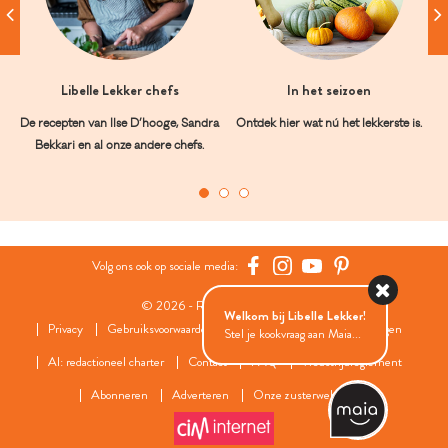
Libelle Lekker chefs
In het seizoen
De recepten van Ilse D’hooge, Sandra
Ontdek hier wat nú het lekkerste is.
Bekkari en al onze andere chefs.
Volg ons ook op sociale media:
© 2026 - Roularta Media Group
Welkom bij Libelle Lekker!
Privacy
Gebruiksvoorwaarden
Cookies
Cookies instellingen
Stel je kookvraag aan Maia...
AI: redactioneel charter
Contact
FAQ
Wedstrijdreglement
Abonneren
Adverteren
Onze zusterwebsites