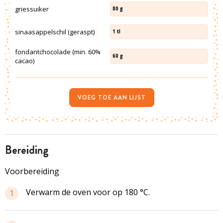
griessuiker
80
g
sinaasappelschil (geraspt)
1
tl
fondantchocolade (min. 60%
60
g
cacao)
VOEG TOE AAN LIJST
bereiding
Voorbereiding
Verwarm de oven voor op 180 °C.
1