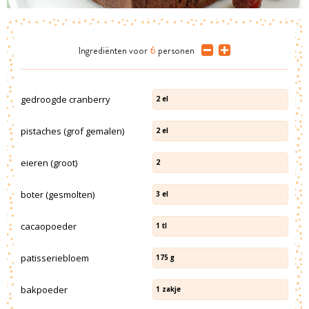
Ingrediënten
voor
6
personen
gedroogde cranberry
2
el
pistaches (grof gemalen)
2
el
eieren (groot)
2
boter (gesmolten)
3
el
cacaopoeder
1
tl
patisseriebloem
175
g
bakpoeder
1
zakje