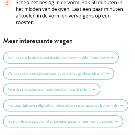
Schep het beslag in de vorm. Bak 50 minuten in
6
het midden van de oven. Laat een paar minuten
afkoelen in de vorm en vervolgens op een
rooster.
Meer interessante vragen
Kan ik een gebakken chocoladecake met noten makkelijk invriezen?
Welke andere noten passen goed bij een smeuïge chocoladecake?
Moet ik de pistachenoten eerst roosteren voor ik ze hak?
Hoe lang blijft een zelfgebakken chocoladecake met pistaches lekker mals?
Gebruik ik best gezouten of ongezouten pistachenoten voor dit dessert?