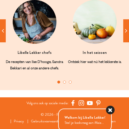
Libelle Lekker chefs
In het seizoen
De recepten van Ilse D’hooge, Sandra
Ontdek hier wat nú het lekkerste is.
Bekkari en al onze andere chefs.
Volg ons ook op sociale media:
© 2026 - Roularta Media Group
Welkom bij Libelle Lekker!
Privacy
Gebruiksvoorwaarden
Cookies
Cookies instellingen
Stel je kookvraag aan Maia...