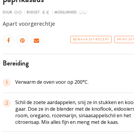
DUUR:
BUDGET:
MOEILIJKHEID:
Apart
voorgerechtje
BEWAAR DIT RECEPT
PRINT DI
bereiding
Verwarm de oven voor op 200°C.
1
Schil de zoete aardappelen, snij ze in stukken en koo
2
gaar. Doe ze in de blender met de knoflook,
eidooier
room, oregano, rozemarijn, sinaasappelschil en het
citroensap. Mix alles fijn en meng met de kaas.