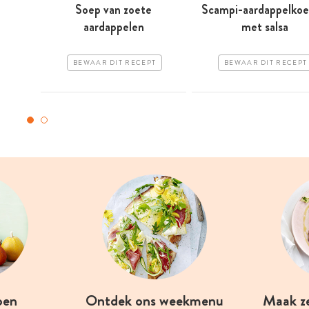
Soep van zoete
Scampi-aardappelkoe
aardappelen
met salsa
BEWAAR DIT RECEPT
BEWAAR DIT RECEPT
oen
Ontdek ons weekmenu
Maak z