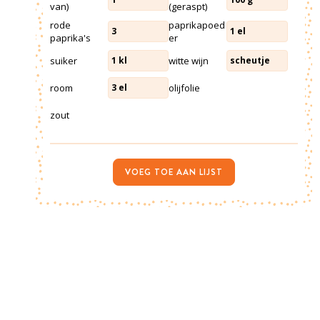
van)
(geraspt)
rode
paprikapoed
3
1
el
paprika's
er
suiker
witte wijn
1
kl
scheutje
room
olijfolie
3
el
zout
VOEG TOE AAN LIJST