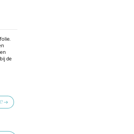
olie.
en
 en
bij de
l?