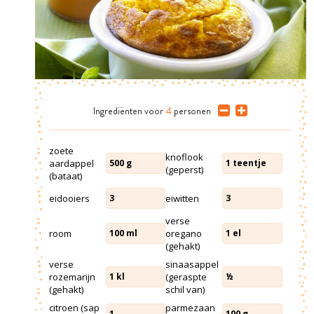
Ingrediënten
voor
4
personen
zoete
knoflook
aardappel
500
g
1
teentje
(geperst)
(bataat)
eidooiers
eiwitten
3
3
verse
room
oregano
100
ml
1
el
(gehakt)
verse
sinaasappel
rozemarijn
(geraspte
1
kl
½
(gehakt)
schil van)
citroen (sap
parmezaan
1
100
g