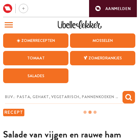
AANMELDEN
BEZOEK ONZE ANDERE WEBSITES
☀️ ZOMERRECEPTEN
MOSSELEN
RECEPTEN
TOMAAT
🍹 ZOMERDRANKJES
WEEKMENU
SALADES
CHAT MET MAIA
INSPIRATIE
MIJN BEWAARDE RECEPTEN
RECEPT
Salade van vijgen en rauwe ham