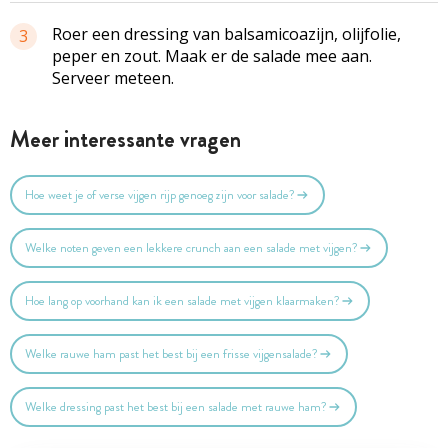
Roer een dressing van balsamicoazijn, olijfolie,
3
peper en zout. Maak er de salade mee aan.
Serveer meteen.
Meer interessante vragen
Hoe weet je of verse vijgen rijp genoeg zijn voor salade?
Welke noten geven een lekkere crunch aan een salade met vijgen?
Hoe lang op voorhand kan ik een salade met vijgen klaarmaken?
Welke rauwe ham past het best bij een frisse vijgensalade?
Welke dressing past het best bij een salade met rauwe ham?