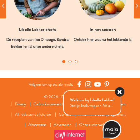
Libelle Lekker chefs
In het seizoen
De recepten van Ilse D’hooge, Sandra
Ontdek hier wat nú het lekkerste is.
Bekkari en al onze andere chefs.
Volg ons ook op sociale media:
© 2026 - Roularta Media Group
Welkom bij Libelle Lekker!
Privacy
Gebruiksvoorwaarden
Cookies
Cookies instellingen
Stel je kookvraag aan Maia...
AI: redactioneel charter
Contact
FAQ
Wedstrijdreglement
Abonneren
Adverteren
Onze zusterwebsites