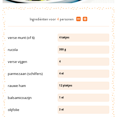
Ingrediënten
voor
4
personen
verse munt (of 6)
4
takjes
rucola
300
g
verse vijgen
4
parmezaan (schilfers)
4
el
rauwe ham
12
plakjes
balsamicoazijn
1
el
olijfolie
3
el