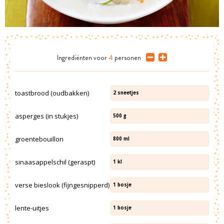
Ingrediënten
voor
4
personen
toastbrood (oudbakken)
2
sneetjes
asperges (in stukjes)
500
g
groentebouillon
800
ml
sinaasappelschil (geraspt)
1
kl
verse bieslook (fijngesnipperd)
1
bosje
lente-uitjes
1
bosje