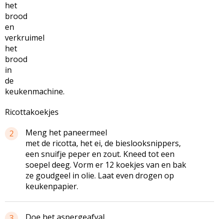
het
brood
en
verkruimel
het
brood
in
de
keukenmachine.
Ricottakoekjes
Meng het paneermeel
2
met de ricotta, het ei, de bieslooksnippers,
een snuifje peper en zout. Kneed tot een
soepel deeg. Vorm er 12 koekjes van en bak
ze goudgeel in olie. Laat even drogen op
keukenpapier.
Doe het aspergeafval
3