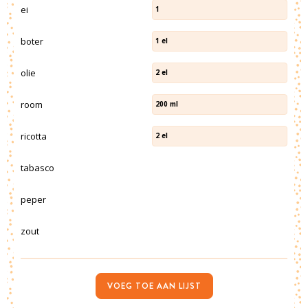
ei
1
boter
1
el
olie
2
el
room
200
ml
ricotta
2
el
tabasco
peper
zout
VOEG TOE AAN LIJST