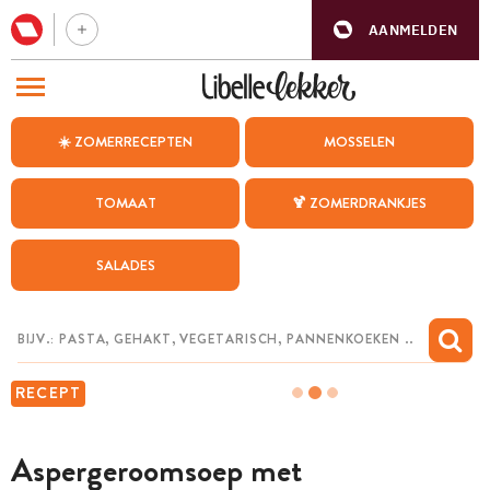
AANMELDEN
BEZOEK ONZE ANDERE WEBSITES
☀️ ZOMERRECEPTEN
MOSSELEN
RECEPTEN
TOMAAT
🍹 ZOMERDRANKJES
WEEKMENU
SALADES
CHAT MET MAIA
INSPIRATIE
MIJN BEWAARDE RECEPTEN
RECEPT
Aspergeroomsoep met