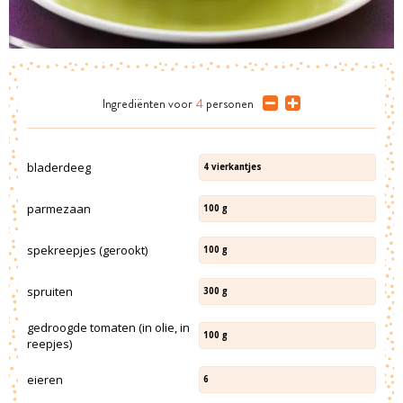
Ingrediënten
voor
4
personen
bladerdeeg
4
vierkantjes
parmezaan
100
g
spekreepjes (gerookt)
100
g
spruiten
300
g
gedroogde tomaten (in olie, in
100
g
reepjes)
eieren
6