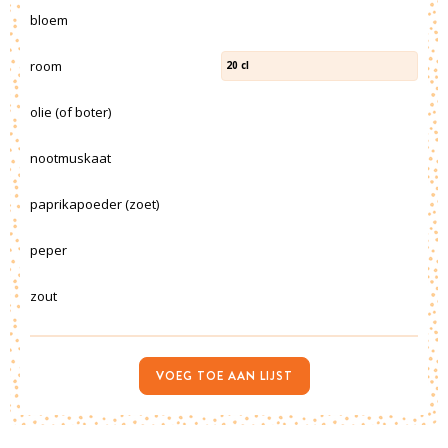
bloem
room
20
cl
olie (of boter)
nootmuskaat
paprikapoeder (zoet)
peper
zout
VOEG TOE AAN LIJST