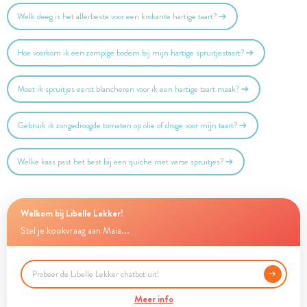
Welk deeg is het allerbeste voor een krokante hartige taart?
Hoe voorkom ik een zompige bodem bij mijn hartige spruitjestaart?
Moet ik spruitjes eerst blancheren voor ik een hartige taart maak?
Gebruik ik zongedroogde tomaten op olie of droge voor mijn taart?
Welke kaas past het best bij een quiche met verse spruitjes?
Welkom bij Libelle Lekker!
Stel je kookvraag aan Maia...
Meer info