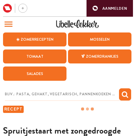
AANMELDEN
BEZOEK ONZE ANDERE WEBSITES
☀️ ZOMERRECEPTEN
MOSSELEN
RECEPTEN
TOMAAT
🍹 ZOMERDRANKJES
WEEKMENU
SALADES
CHAT MET MAIA
INSPIRATIE
MIJN BEWAARDE RECEPTEN
RECEPT
Spruitjestaart met zongedroogde