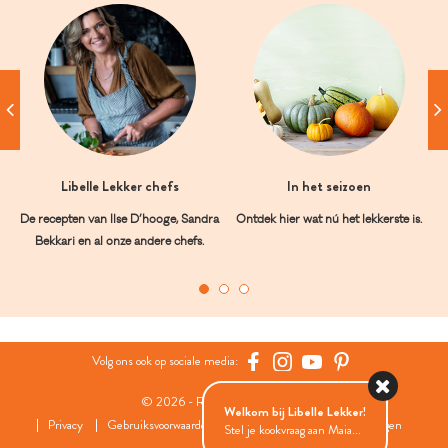
Libelle Lekker chefs
In het seizoen
De recepten van Ilse D’hooge, Sandra
Ontdek hier wat nú het lekkerste is.
Bekkari en al onze andere chefs.
Volg ons ook op sociale media:
© 2026 - Roularta Media Group
Welkom bij Libelle Lekker!
Privacy
Gebruiksvoorwaarden
Cookies
Cookies instellingen
Stel je kookvraag aan Maia...