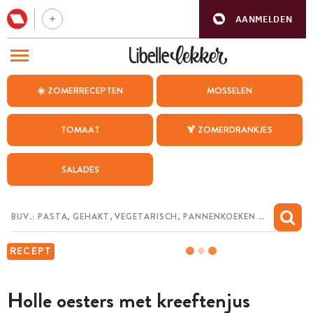
AANMELDEN
BEZOEK ONZE ANDERE WEBSITES
☀️ ZOMERRECEPTEN
MOSSELEN
RECEPTEN
TOMAAT
🍹 ZOMERDRANKJES
WEEKMENU
SALADES
CHAT MET MAIA
INSPIRATIE
MIJN BEWAARDE RECEPTEN
RECEPT
Holle oesters met kreeftenjus