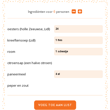
Ingrediënten
voor
6
personen
oesters (holle Zeeuwse, Lidl)
24
kreeftensoep (Lidl)
1
fles
room
1
scheutje
citroensap (een halve citroen)
paneermeel
4
el
peper en zout
VOEG TOE AAN LIJST