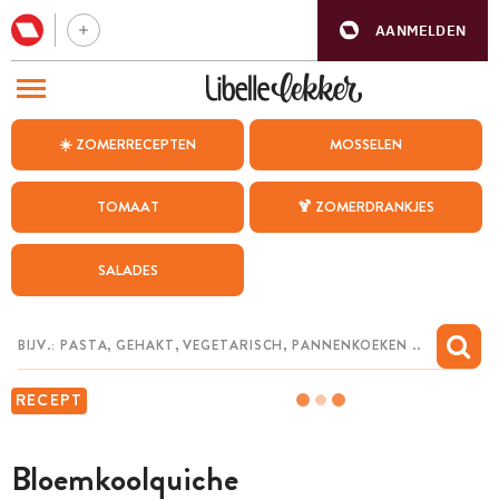
AANMELDEN
BEZOEK ONZE ANDERE WEBSITES
☀️ ZOMERRECEPTEN
MOSSELEN
RECEPTEN
TOMAAT
🍹 ZOMERDRANKJES
WEEKMENU
SALADES
CHAT MET MAIA
INSPIRATIE
MIJN BEWAARDE RECEPTEN
RECEPT
Bloemkoolquiche