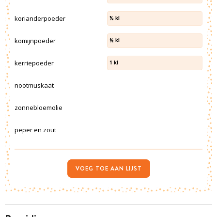
korianderpoeder
½
kl
komijnpoeder
½
kl
kerriepoeder
1
kl
nootmuskaat
zonnebloemolie
peper en zout
VOEG TOE AAN LIJST