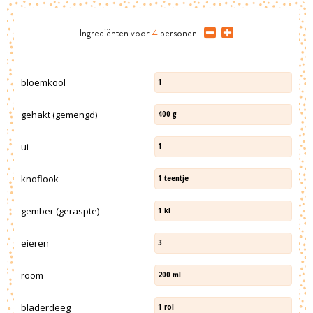
Ingrediënten
voor
4
personen
bloemkool
1
gehakt (gemengd)
400
g
ui
1
knoflook
1
teentje
gember (geraspte)
1
kl
eieren
3
room
200
ml
bladerdeeg
1
rol