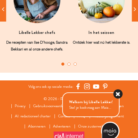
Libelle Lekker chefs
In het seizoen
De recepten van Ilse D’hooge, Sandra
Ontdek hier wat nú het lekkerste is.
Bekkari en al onze andere chefs.
Volg ons ook op sociale media:
© 2026 - Roularta Media Group
Welkom bij Libelle Lekker!
Privacy
Gebruiksvoorwaarden
Cookies
Cookies instellingen
Stel je kookvraag aan Maia...
AI: redactioneel charter
Contact
FAQ
Wedstrijdreglement
Abonneren
Adverteren
Onze zusterwebsites