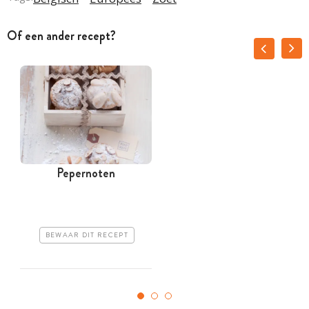
Of een ander recept?
Pepernoten
C
BEWAAR DIT RECEPT