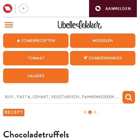
AANMELDEN
BEZOEK ONZE ANDERE WEBSITES
☀️ ZOMERRECEPTEN
MOSSELEN
RECEPTEN
TOMAAT
🍹 ZOMERDRANKJES
WEEKMENU
SALADES
CHAT MET MAIA
INSPIRATIE
MIJN BEWAARDE RECEPTEN
RECEPT
Chocoladetruffels