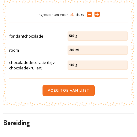
Ingrediënten
voor
50
stuks
fondantchocolade
500
g
room
200
ml
chocoladedecoratie (bijv.
100
g
chocoladekrullen)
VOEG TOE AAN LIJST
bereiding