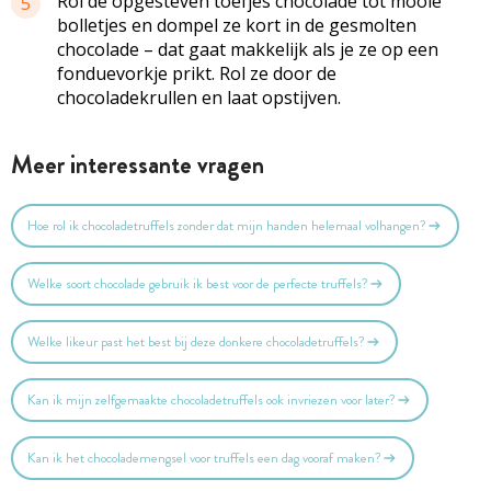
Rol de opgesteven toefjes chocolade tot mooie
5
bolletjes en dompel ze kort in de gesmolten
chocolade – dat gaat makkelijk als je ze op een
fonduevorkje prikt. Rol ze door de
chocoladekrullen en laat opstijven.
Meer interessante vragen
Hoe rol ik chocoladetruffels zonder dat mijn handen helemaal volhangen?
Welke soort chocolade gebruik ik best voor de perfecte truffels?
Welke likeur past het best bij deze donkere chocoladetruffels?
Kan ik mijn zelfgemaakte chocoladetruffels ook invriezen voor later?
Kan ik het chocolademengsel voor truffels een dag vooraf maken?