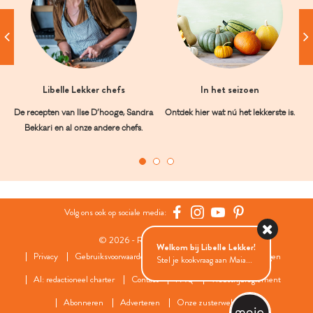
Libelle Lekker chefs
In het seizoen
De recepten van Ilse D’hooge, Sandra
Ontdek hier wat nú het lekkerste is.
Bekkari en al onze andere chefs.
Volg ons ook op sociale media:
© 2026 - Roularta Media Group
Welkom bij Libelle Lekker!
Privacy
Gebruiksvoorwaarden
Cookies
Cookies instellingen
Stel je kookvraag aan Maia...
AI: redactioneel charter
Contact
FAQ
Wedstrijdreglement
Abonneren
Adverteren
Onze zusterwebsites