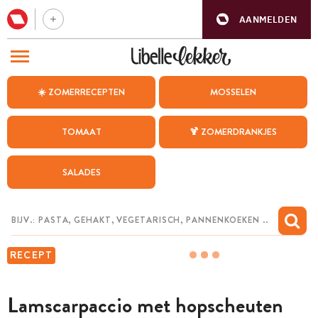
AANMELDEN
BEZOEK ONZE ANDERE WEBSITES
☀️ ZOMERRECEPTEN
MOSSELEN
RECEPTEN
TOMAAT
🍹 ZOMERDRANKJES
WEEKMENU
SALADES
CHAT MET MAIA
INSPIRATIE
MIJN BEWAARDE RECEPTEN
RECEPT
Lamscarpaccio met hopscheuten