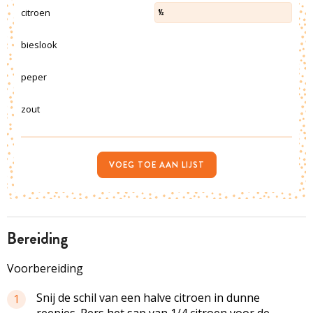
citroen
½
bieslook
peper
zout
VOEG TOE AAN LIJST
bereiding
Voorbereiding
Snij de schil van een halve citroen in dunne
1
reepjes. Pers het sap van 1/4 citroen voor de