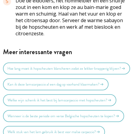
Doe de eidooiers, het hommelbier en een snuifje
5
zout in een kom en klop ze au bain-marie goed
warm en schuimig. Haal van het vuur en klop er
het citroensap door. Serveer de warme sabayon
bij de hopscheuten en werk af met bieslook en
citroenzeste.
Meer interessante vragen
Hoe lang moet ik hopscheuten blancheren zodat ze lekker knapperig blijven?
Kan ik deze lamscarpaccio al een dag op voorhand klaarmaken?
Welke wijn schenk ik het best bij lamscarpaccio met hopscheuten?
Wanneer is de beste periode om verse Belgische hopscheuten te kopen?
Welk stuk van het lam gebruik ik best voor malse carpaccio?