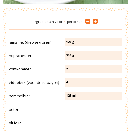
Ingrediënten
voor
4
personen
lamsfilet (diepgevroren)
120
g
hopscheuten
200
g
komkommer
½
eidooiers (voor de sabayon)
4
hommelbier
125
ml
boter
olijfolie