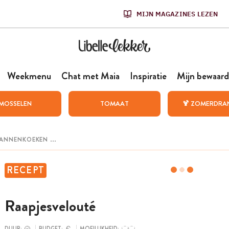
MIJN MAGAZINES LEZEN
Weekmenu
Chat met Maia
Inspiratie
Mijn bewaard
MOSSELEN
TOMAAT
🍹 ZOMERDRA
RECEPT
Raapjesvelouté
DUUR:
BUDGET:
MOEILIJKHEID: