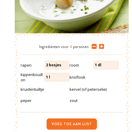
Ingrediënten
voor
4
personen
rapen
room
2
bosjes
1
dl
kippenbouill
knoflook
1
l
on
kruidentuiltje
kervel (of peterselie)
peper
zout
VOEG TOE AAN LIJST