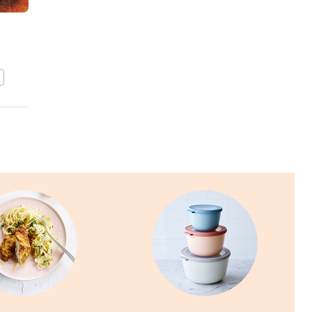
MACLEAN
Tomatencarpaccio met
garnaal
BEWAAR DIT RECEPT