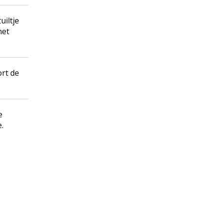
uiltje
het
ort de
e
.