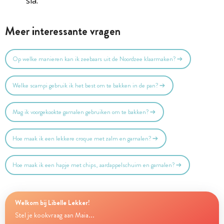
sla.
Meer interessante vragen
Op welke manieren kan ik zeebaars uit de Noordzee klaarmaken?
Welke scampi gebruik ik het best om te bakken in de pan?
Mag ik voorgekookte garnalen gebruiken om te bakken?
Hoe maak ik een lekkere croque met zalm en garnalen?
Hoe maak ik een hapje met chips, aardappelschuim en garnalen?
Welkom bij Libelle Lekker!
Stel je kookvraag aan Maia...