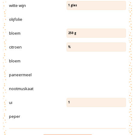
witte wijn
1
glas
olijfolie
bloem
250
g
citroen
½
bloem
paneermeel
nootmuskaat
ui
1
peper