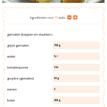
Ingrediënten
voor
10
stuks
garnalen (koppen en staarten )
grijze garnalen
700
g
water
½
l
tomatenpuree
2
kl
gruyère (gemalen)
50
g
eieren
3
boter
200
g