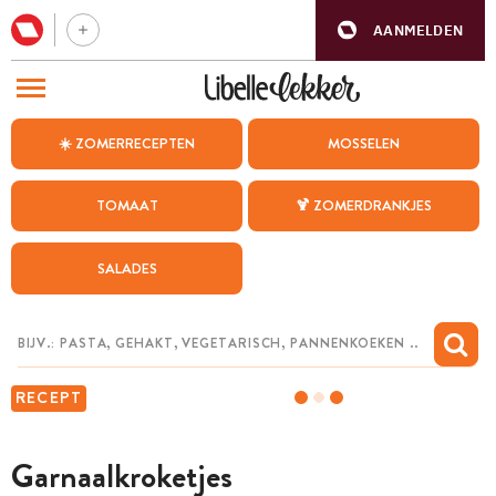
AANMELDEN
BEZOEK ONZE ANDERE WEBSITES
☀️ ZOMERRECEPTEN
MOSSELEN
RECEPTEN
TOMAAT
🍹 ZOMERDRANKJES
WEEKMENU
SALADES
CHAT MET MAIA
INSPIRATIE
MIJN BEWAARDE RECEPTEN
RECEPT
Garnaalkroketjes