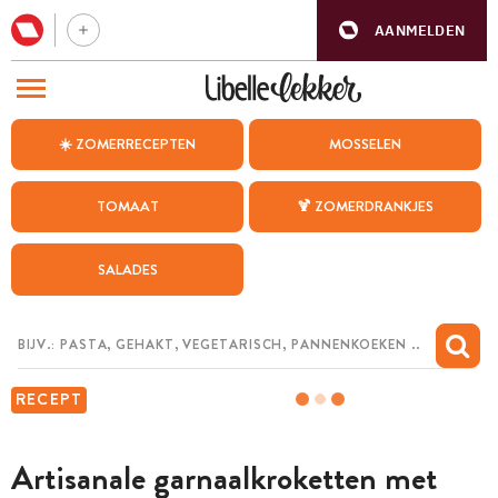
AANMELDEN
BEZOEK ONZE ANDERE WEBSITES
☀️ ZOMERRECEPTEN
MOSSELEN
RECEPTEN
TOMAAT
🍹 ZOMERDRANKJES
WEEKMENU
SALADES
CHAT MET MAIA
INSPIRATIE
MIJN BEWAARDE RECEPTEN
RECEPT
Artisanale garnaalkroketten met