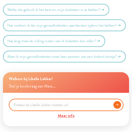
Welke olie gebruik ik het best om mijn kroketten in te bakken?
Hoe voorkom ik dat mijn garnaalkroketten openbarsten tijdens het bakken?
Hoe lang moet de vulling rusten voor ik kroketten kan rollen?
Moet ik mijn garnaalkroketten twee keer paneren voor een krokant korstje?
Welkom bij Libelle Lekker!
Stel je kookvraag aan Maia...
Meer info