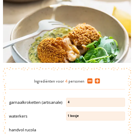
Ingrediënten
voor
4
personen
garnaalkroketten (artisanale)
4
waterkers
1
bosje
handvol rucola