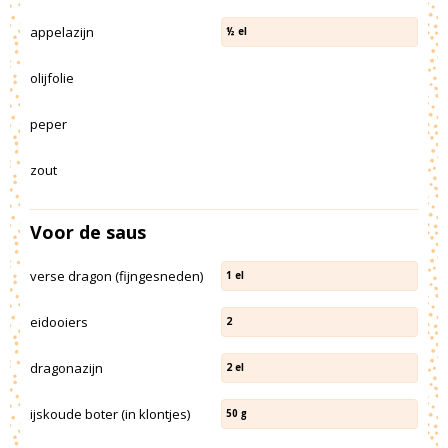
appelazijn
½
el
olijfolie
peper
zout
Voor de saus
verse dragon (fijngesneden)
1
el
eidooiers
2
dragonazijn
2
el
ijskoude boter (in klontjes)
50
g