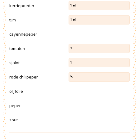
kerriepoeder
1
el
tijm
1
el
cayennepeper
tomaten
2
sjalot
1
rode chilipeper
½
olijfolie
peper
zout