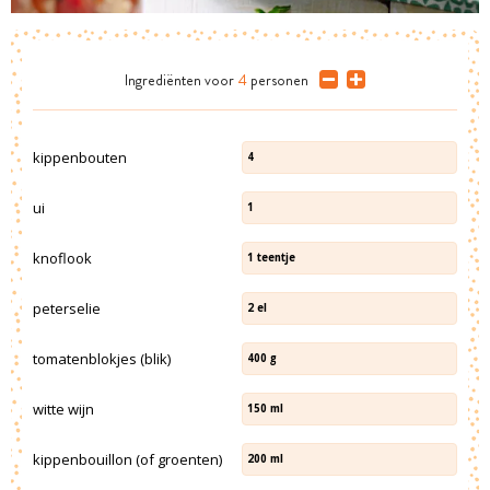
Ingrediënten
voor
4
personen
kippenbouten
4
ui
1
knoflook
1
teentje
peterselie
2
el
tomatenblokjes (blik)
400
g
witte wijn
150
ml
kippenbouillon (of groenten)
200
ml