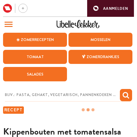
AANMELDEN
BEZOEK ONZE ANDERE WEBSITES
☀️ ZOMERRECEPTEN
MOSSELEN
RECEPTEN
TOMAAT
🍹 ZOMERDRANKJES
WEEKMENU
SALADES
CHAT MET MAIA
INSPIRATIE
MIJN BEWAARDE RECEPTEN
RECEPT
Kippenbouten met tomatensalsa