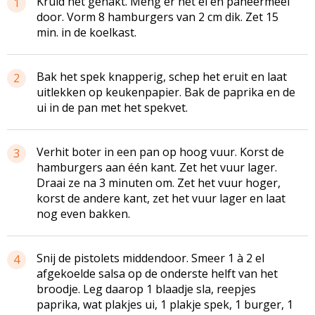
Kruid het gehakt. Meng er het ei en paneermeel
1
door. Vorm 8 hamburgers van 2 cm dik. Zet 15
min. in de koelkast.
Bak het spek knapperig, schep het eruit en laat
2
uitlekken op keukenpapier. Bak de paprika en de
ui in de pan met het spekvet.
Verhit boter in een pan op hoog vuur. Korst de
3
hamburgers aan één kant. Zet het vuur lager.
Draai ze na 3 minuten om. Zet het vuur hoger,
korst de andere kant, zet het vuur lager en laat
nog even bakken.
Snij de pistolets middendoor. Smeer 1 à 2 el
4
afgekoelde salsa op de onderste helft van het
broodje. Leg daarop 1 blaadje sla, reepjes
paprika, wat plakjes ui, 1 plakje spek, 1 burger, 1