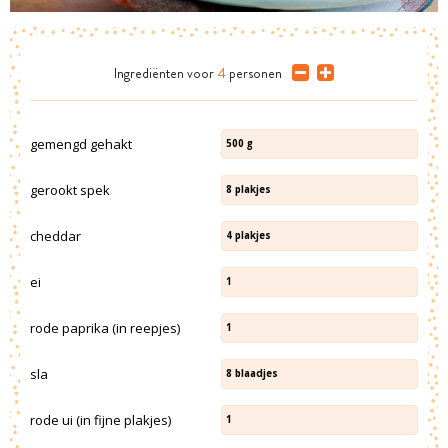
Ingrediënten
voor
4
personen
gemengd gehakt
500
g
gerookt spek
8
plakjes
cheddar
4
plakjes
ei
1
rode paprika (in reepjes)
1
sla
8
blaadjes
rode ui (in fijne plakjes)
1