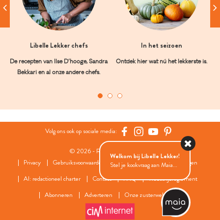
Libelle Lekker chefs
In het seizoen
De recepten van Ilse D’hooge, Sandra
Ontdek hier wat nú het lekkerste is.
Bekkari en al onze andere chefs.
Volg ons ook op sociale media:
© 2026 - Roularta Media Group
Welkom bij Libelle Lekker!
Privacy
Gebruiksvoorwaarden
Cookies
Cookies instellingen
Stel je kookvraag aan Maia...
AI: redactioneel charter
Contact
FAQ
Wedstrijdreglement
Abonneren
Adverteren
Onze zusterwebsites