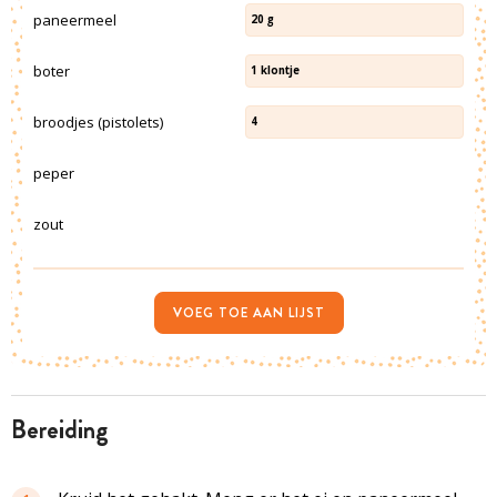
paneermeel
20
g
boter
1
klontje
broodjes (pistolets)
4
peper
zout
VOEG TOE AAN LIJST
bereiding