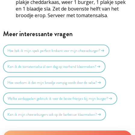
plakje cheddarkaas, weer 1 burger, 1 plakje spek
en 1 blaadje sla. Zet de bovenste helft van het
broodje erop. Serveer met tomatensalsa.
Meer interessante vragen
Hoe bak ik mijn spek perfect krokant voor mijn cheeseburger?
Kan ik de tomatensalsa al een dag op voorhand klaarmaken?
Hoe voorkom ik dat mijn broodje zompig wordt door de salsa?
Welke aardappelen gebruik ik voor de beste frietjes bij mijn burger?
Kan ik mijn cheeseburgers ook op de barbecue klaarmaken?