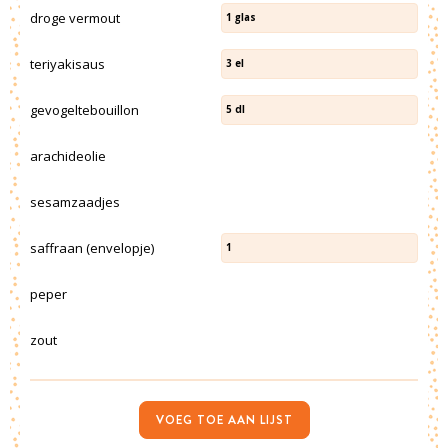
droge vermout
1
glas
teriyakisaus
3
el
gevogeltebouillon
5
dl
arachideolie
sesamzaadjes
saffraan (envelopje)
1
peper
zout
VOEG TOE AAN LIJST