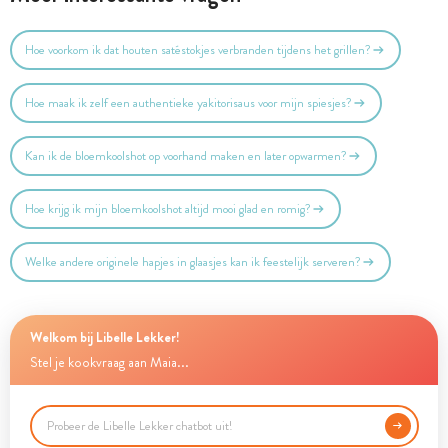
Hoe voorkom ik dat houten satéstokjes verbranden tijdens het grillen?
Hoe maak ik zelf een authentieke yakitorisaus voor mijn spiesjes?
Kan ik de bloemkoolshot op voorhand maken en later opwarmen?
Hoe krijg ik mijn bloemkoolshot altijd mooi glad en romig?
Welke andere originele hapjes in glaasjes kan ik feestelijk serveren?
Welkom bij Libelle Lekker!
Stel je kookvraag aan Maia...