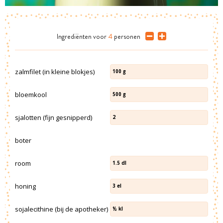
Ingrediënten
voor
4
personen
zalmfilet (in kleine blokjes)
100
g
bloemkool
500
g
sjalotten (fijn gesnipperd)
2
boter
room
1.5
dl
honing
3
el
sojalecithine (bij de apotheker)
½
kl