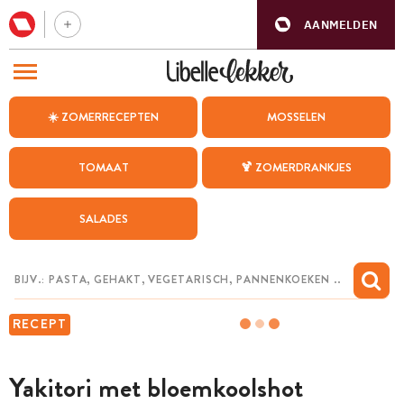
AANMELDEN
BEZOEK ONZE ANDERE WEBSITES
☀️ ZOMERRECEPTEN
MOSSELEN
RECEPTEN
TOMAAT
🍹 ZOMERDRANKJES
WEEKMENU
SALADES
CHAT MET MAIA
INSPIRATIE
MIJN BEWAARDE RECEPTEN
RECEPT
Yakitori met bloemkoolshot