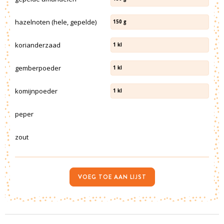
hazelnoten (hele, gepelde)
150
g
korianderzaad
1
kl
gemberpoeder
1
kl
komijnpoeder
1
kl
peper
zout
VOEG TOE AAN LIJST