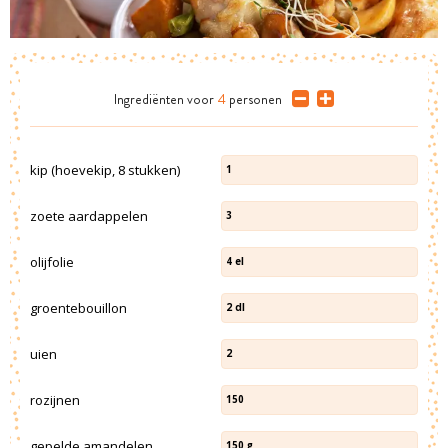
Ingrediënten
voor
4
personen
kip (hoevekip, 8 stukken)
1
zoete aardappelen
3
olijfolie
4
el
groentebouillon
2
dl
uien
2
rozijnen
150
gepelde amandelen
150
g