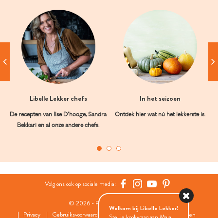
Libelle Lekker chefs
In het seizoen
De recepten van Ilse D’hooge, Sandra
Ontdek hier wat nú het lekkerste is.
Bekkari en al onze andere chefs.
Volg ons ook op sociale media:
© 2026 - Roularta Media Group
Welkom bij Libelle Lekker!
Privacy
Gebruiksvoorwaarden
Cookies
Cookies instellingen
Stel je kookvraag aan Maia...