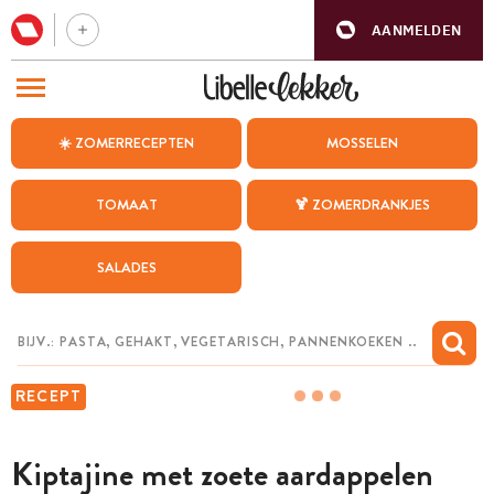
AANMELDEN
BEZOEK ONZE ANDERE WEBSITES
☀️ ZOMERRECEPTEN
MOSSELEN
RECEPTEN
TOMAAT
🍹 ZOMERDRANKJES
WEEKMENU
SALADES
CHAT MET MAIA
INSPIRATIE
MIJN BEWAARDE RECEPTEN
RECEPT
Kiptajine met zoete aardappelen