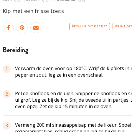
Kip met een frisse toets
BEWAAR DIT RECEPT
PRINT DI
bereiding
Verwarm de oven voor op 180°C. Wrijf de
kipfilets
in 
1
peper en zout, leg ze in een ovenschaal.
Pel de knoflook en de uien. Snipper de knoflook en sn
2
ui grof. Leg ze bij de kip. Snij de tweede ui in partjes, 
even opzij. Zet de kip 15 minuten in de oven.
Vermeng 200 ml sinaasappelsap met de likeur. Spoel
3
rozemarijntakjes
, schud droog en leg ze bij de kip.