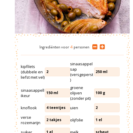
Ingrediënten
voor
4
personen
sinaasappel
kipfilets
sap
(dubbele en
2
250
ml
(versgeperst
liefst met vel)
)
groene
sinaasappell
olijven
150
ml
100
g
ikeur
(zonder pit)
knoflook
uien
4
teentjes
2
verse
olijfolie
2
takjes
1
el
rozemarijn
suiker
melk
1
el
scheut