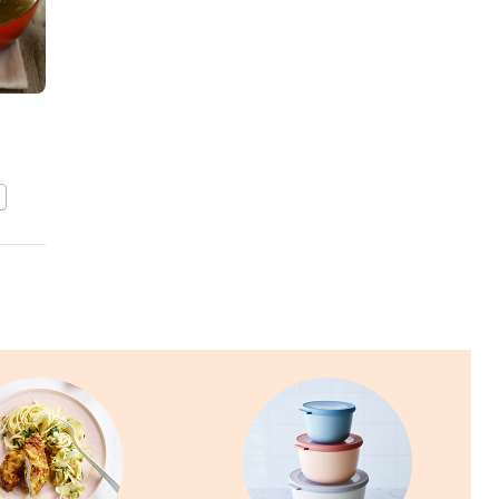
Kipfilets gevuld met
pistaches
BEWAAR DIT RECEPT