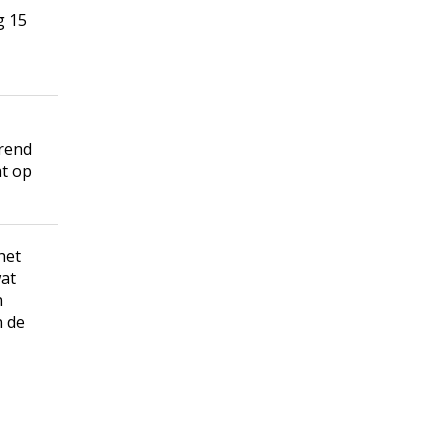
g 15
erend
at op
het
wat
n
n de