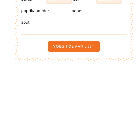
paprikapoeder
peper
zout
VOEG TOE AAN LIJST