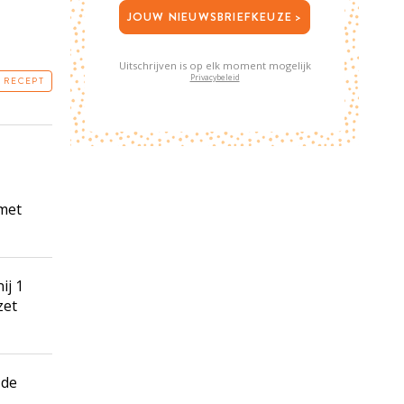
JOUW NIEUWSBRIEFKEUZE >
Uitschrijven is op elk moment mogelijk
Privacybeleid
T RECEPT
met
ij 1
zet
 de