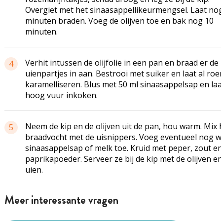
Overgiet met het
sinaasappellikeurmengsel
. Laat no
minuten braden. Voeg de olijven toe en bak nog 10
minuten.
Verhit intussen de olijfolie in een pan en braad er de
4
uienpartjes
in aan. Bestrooi met suiker en laat al ro
karamelliseren
. Blus met 50 ml sinaasappelsap en la
hoog vuur inkoken.
Neem de kip en de olijven uit de pan, hou warm. Mix 
5
braadvocht met de
uisnippers
. Voeg eventueel nog 
sinaasappelsap of melk toe. Kruid met peper, zout e
paprikapoeder. Serveer ze bij de kip met de olijven e
uien.
Meer interessante vragen