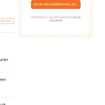
JOUW NIEUWSBRIEFKEUZE >
Uitschrijven is op elk moment mogelijk
Privacybeleid
T RECEPT
n
urier
 een
uik.