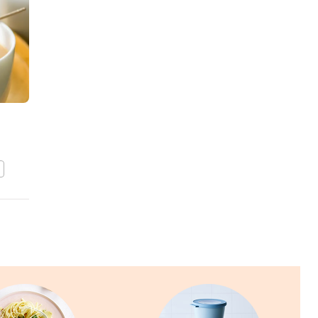
NATALIE
PEETERS
Tong-zalmrolletjes met
puree en boontjes
BEWAAR DIT RECEPT