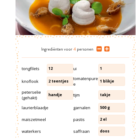
Ingrediënten
voor
4
personen
tongfilets
ui
12
1
tomatenpure
knoflook
2
teentjes
1
blikje
e
peterselie
tijm
handje
takje
(gehakt)
laurierblaadje
garnalen
500
g
maïszetmeel
pastis
2
el
waterkers
saffraan
doos