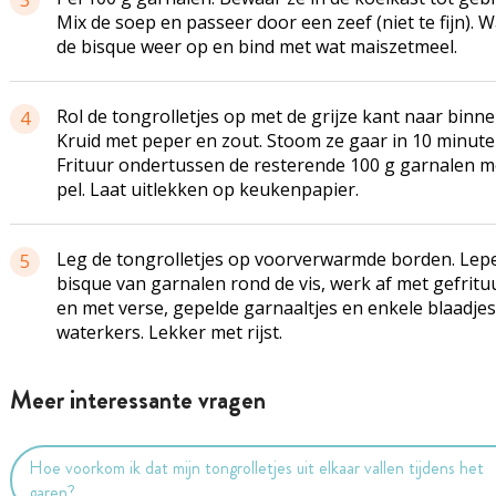
3
Mix de soep en passeer door een zeef (niet te fijn). 
de
bisque
weer op en bind met wat
maiszetmeel
.
Rol de
tongrolletjes
op met de grijze kant naar binne
4
Kruid met peper en zout. Stoom ze gaar in 10 minute
Frituur ondertussen de resterende 100 g garnalen
m
pel. Laat uitlekken op keukenpapier.
Leg de
tongrolletjes
op
voorverwarmde
borden. Lepe
5
bisque
van garnalen rond de vis, werk af met
gefritu
en met verse, gepelde garnaaltjes en enkele blaadjes
waterkers. Lekker met rijst.
Meer interessante vragen
Hoe voorkom ik dat mijn tongrolletjes uit elkaar vallen tijdens het
garen?