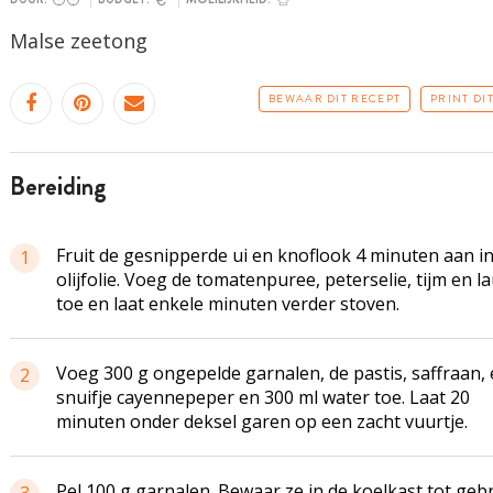
Malse zeetong
BEWAAR DIT RECEPT
PRINT DI
bereiding
Fruit de gesnipperde ui en knoflook 4 minuten aan i
1
olijfolie. Voeg de tomatenpuree, peterselie, tijm en la
toe en laat enkele minuten verder stoven.
Voeg 300 g
ongepelde
garnalen, de pastis, saffraan,
2
snuifje cayennepeper en 300 ml water toe. Laat 20
minuten onder deksel garen op een zacht vuurtje.
Pel 100 g garnalen. Bewaar ze in de koelkast tot gebr