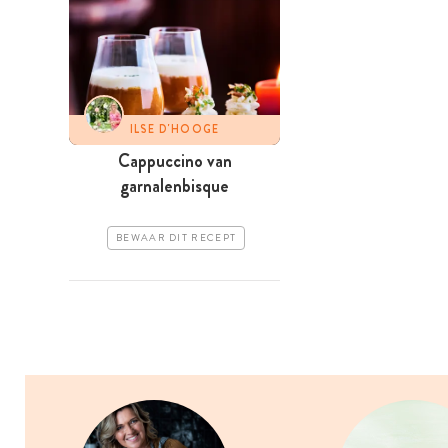
ILSE D'HOOGE
Cappuccino van
garnalenbisque
BEWAAR DIT RECEPT