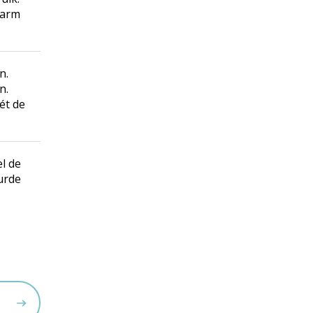
Warm
n.
n.
ét
de
l de
urde