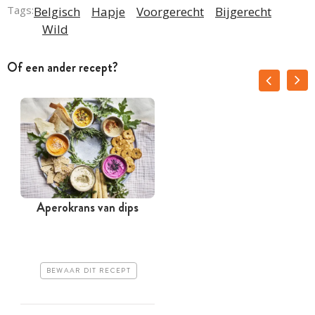
Tags:
Belgisch
Hapje
Voorgerecht
Bijgerecht
Wild
Of een ander recept?
Aperokrans van dips
K
BEWAAR DIT RECEPT