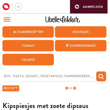
AANMELDEN
BEZOEK ONZE ANDERE WEBSITES
☀️ ZOMERRECEPTEN
MOSSELEN
RECEPTEN
TOMAAT
🍹 ZOMERDRANKJES
WEEKMENU
SALADES
CHAT MET MAIA
INSPIRATIE
MIJN BEWAARDE RECEPTEN
RECEPT
Kipspiesjes met zoete dipsaus