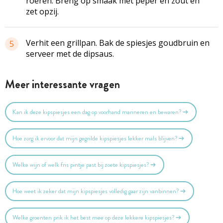
roeren. Breng op smaak met peper en zout en
zet opzij.
Verhit een grillpan. Bak de
spiesjes
goudbruin en
5
serveer met de dipsaus.
Meer interessante vragen
Kan ik deze kipspiesjes een dag op voorhand marineren en bewaren?
Hoe zorg ik ervoor dat mijn gegrilde kipspiesjes lekker mals blijven?
Welke wijn of welk fris pintje past bij zoete kipspiesjes?
Hoe weet ik zeker dat mijn kipspiesjes volledig gaar zijn vanbinnen?
Welke groenten prik ik het best mee op deze lekkere kipspiesjes?