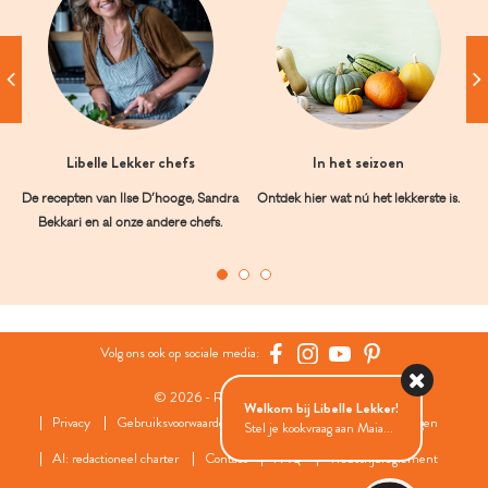
Libelle Lekker chefs
In het seizoen
De recepten van Ilse D’hooge, Sandra
Ontdek hier wat nú het lekkerste is.
Bekkari en al onze andere chefs.
Volg ons ook op sociale media:
© 2026 - Roularta Media Group
Welkom bij Libelle Lekker!
Privacy
Gebruiksvoorwaarden
Cookies
Cookies instellingen
Stel je kookvraag aan Maia...
AI: redactioneel charter
Contact
FAQ
Wedstrijdreglement