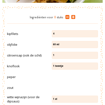
Ingrediënten
voor
8
stuks
kipfilets
4
olijfolie
60
ml
citroensap (ook de schil)
1
knoflook
1
teentje
peper
zout
witte wijnazijn (voor de
1
el
dipsaus)