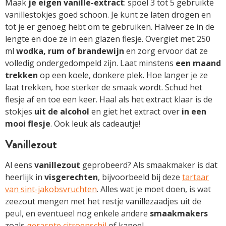
Maak
je eigen vanille-extract
: spoel 3 tot 5 gebruikte
vanillestokjes goed schoon. Je kunt ze laten drogen en
tot je er genoeg hebt om te gebruiken. Halveer ze in de
lengte en doe ze in een glazen flesje. Overgiet met 250
ml
wodka, rum of brandewijn
en zorg ervoor dat ze
volledig ondergedompeld zijn. Laat minstens
een maand
trekken
op een koele, donkere plek. Hoe langer je ze
laat trekken, hoe sterker de smaak wordt. Schud het
flesje af en toe een keer. Haal als het extract klaar is de
stokjes
uit de alcohol
en giet het extract over
in een
mooi flesje
. Ook leuk als cadeautje!
Vanillezout
Al eens
vanillezout
geprobeerd? Als smaakmaker is dat
heerlijk in
visgerechten
, bijvoorbeeld bij deze
tartaar
van sint-jakobsvruchten
. Alles wat je moet doen, is wat
zeezout mengen met het restje vanillezaadjes uit de
peul, en eventueel nog enkele andere
smaakmakers
zoals
geraspte citroenschil
of kaneel.