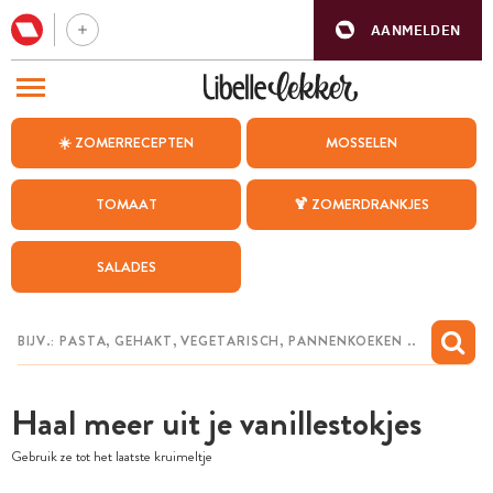
AANMELDEN
BEZOEK ONZE ANDERE WEBSITES
☀️ ZOMERRECEPTEN
MOSSELEN
RECEPTEN
TOMAAT
🍹 ZOMERDRANKJES
WEEKMENU
SALADES
CHAT MET MAIA
INSPIRATIE
MIJN BEWAARDE RECEPTEN
Haal meer uit je vanillestokjes
Gebruik ze tot het laatste kruimeltje