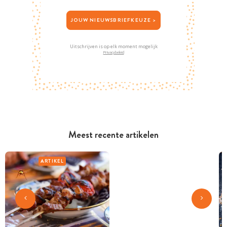
JOUW NIEUWSBRIEFKEUZE >
Uitschrijven is op elk moment mogelijk
Privacybeleid
Meest recente artikelen
ARTIKEL