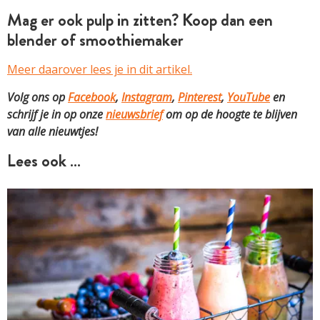
Mag er ook pulp in zitten? Koop dan een
blender of smoothiemaker
Meer daarover lees je in dit artikel.
Volg ons op
Facebook
,
Instagram
,
Pinterest
,
YouTube
en
schrijf je in op onze
nieuwsbrief
om op de hoogte te blijven
van alle nieuwtjes!
Lees ook …