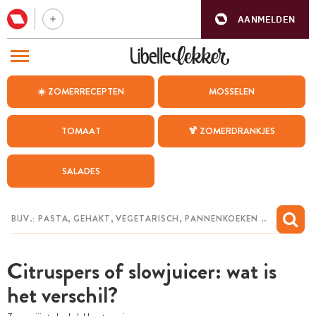
AANMELDEN
BEZOEK ONZE ANDERE WEBSITES
☀️ ZOMERRECEPTEN
MOSSELEN
RECEPTEN
TOMAAT
🍹 ZOMERDRANKJES
WEEKMENU
SALADES
CHAT MET MAIA
INSPIRATIE
MIJN BEWAARDE RECEPTEN
Citruspers of slowjuicer: wat is
het verschil?