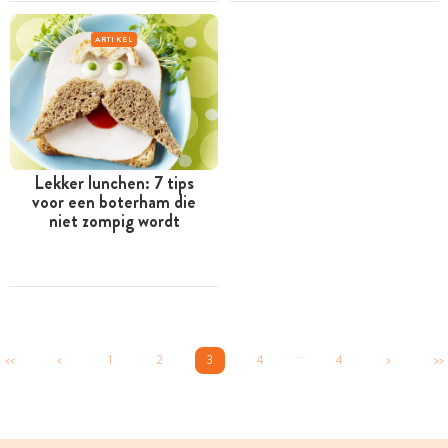
ARTIKEL
Lekker lunchen: 7 tips
voor een boterham die
niet zompig wordt
...
<<
<
1
2
3
4
4
>
>>