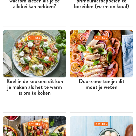
waarom kiezen als je ze
primeuraardappelen te
allebei kan hebben?
bereiden (warm en koud)
ARTIKEL
ARTIKEL
Koel in de keuken: dit kun
Duurzame tonijn: dit
je maken als het te warm
moet je weten
is om te koken
ARTIKEL
ARTIKEL