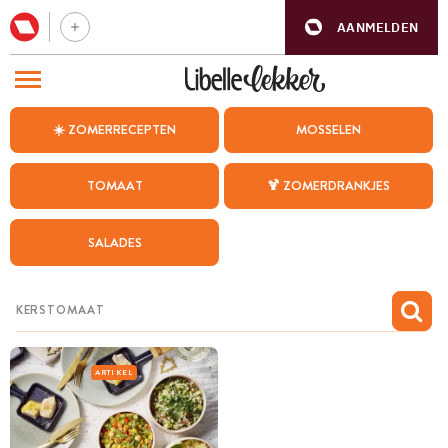
AANMELDEN
BEZOEK ONZE ANDERE WEBSITES
☀️ ZOMERRECEPTEN
MOSSELEN
RECEPTEN
TOMAAT
🍹 ZOMERDRANKJES
WEEKMENU
SALADES
CHAT MET MAIA
INSPIRATIE
MIJN BEWAARDE RECEPTEN
ARTIKEL