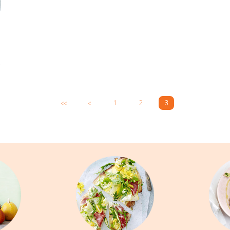
<<
<
1
2
3