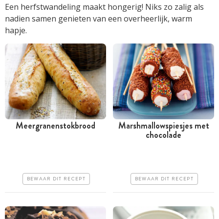
Een herfstwandeling maakt hongerig! Niks zo zalig als
nadien samen genieten van een overheerlijk, warm
hapje.
Meergranenstokbrood
Marshmallowspiesjes met
chocolade
Meer dan 1 uur
Minder dan 30 minuten
Goedkoop
Goedkoop
Makkelijk
Erg makkelijk
BEWAAR DIT RECEPT
BEWAAR DIT RECEPT