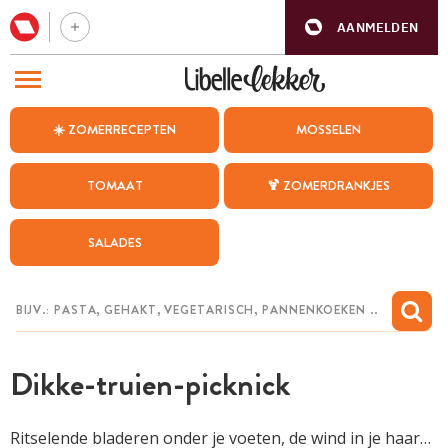
AANMELDEN
BEZOEK ONZE ANDERE WEBSITES
☀️ ZOMERRECEPTEN
MOSSELEN
RECEPTEN
TOMAAT
🍹 ZOMERDRANKJES
WEEKMENU
SALADES
CHAT MET MAIA
INSPIRATIE
MIJN BEWAARDE RECEPTEN
Dikke-truien-picknick
Ritselende bladeren onder je voeten, de wind in je haar…