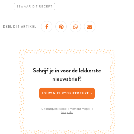
Erg makkelijk
BEWAAR DIT RECEPT
DEEL DIT ARTIKEL
Schrijf je in voor de lekkerste
nieuwsbrief!
JOUW NIEUWSBRIEFKEUZE >
Uitschrijven is op elk moment mogelijk
Privacybeleid