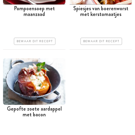
Pompoensoep met
Spiesjes van boerenworst
maanzaad
met kerstomaatjes
Tussen 30 minuten en 1
Minder dan 30 minuten
uur
Goedkoop
Iets duurder
Makkelijk
BEWAAR DIT RECEPT
BEWAAR DIT RECEPT
Erg makkelijk
Gepofte zoete aardappel
met bacon
Meer dan 1 uur
Goedkoop