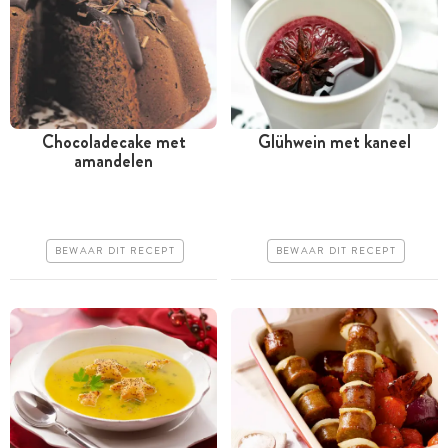
Chocoladecake met
Glühwein met kaneel
amandelen
Meer dan 1 uur
Tussen 30 minuten en 1
uur
Iets duurder
Iets duurder
Makkelijk
BEWAAR DIT RECEPT
BEWAAR DIT RECEPT
Erg makkelijk