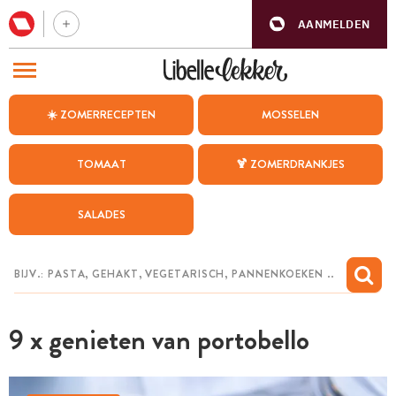
AANMELDEN
BEZOEK ONZE ANDERE WEBSITES
☀️ ZOMERRECEPTEN
MOSSELEN
RECEPTEN
TOMAAT
🍹 ZOMERDRANKJES
WEEKMENU
SALADES
CHAT MET MAIA
INSPIRATIE
MIJN BEWAARDE RECEPTEN
9 x genieten van portobello