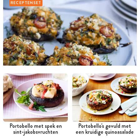
RECEPTENSET
Portobello met spek en
Portobello's gevuld met
sint-jakobsvruchten
een kruidige quinoasalade
Tussen 30 minuten en 1
Minder dan 30 minuten