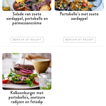
Salade van zoete
Portobello’s met zoete
aardappel, portobello en
aardappel
Tussen 30 minuten en 1
Tussen 30 minuten en 1
parmezaancrème
uur
uur
Goedkoop
Iets duurder
BEWAAR DIT RECEPT
BEWAAR DIT RECEPT
Erg makkelijk
Makkelijk
Kalkoenburger met
portobello's, zoetzure
Tussen 30 minuten en 1
radijzen en fetadip
uur