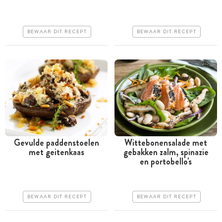
uur
Goedkoop
Iets duurder
Makkelijk
BEWAAR DIT RECEPT
BEWAAR DIT RECEPT
Makkelijk
Gevulde paddenstoelen
Wittebonensalade met
met geitenkaas
gebakken zalm, spinazie
Tussen 30 minuten en 1
Meer dan 1 uur
en portobello's
uur
Duur
Iets duurder
Makkelijk
BEWAAR DIT RECEPT
BEWAAR DIT RECEPT
Erg makkelijk