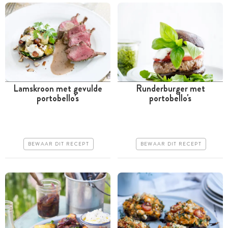
Lamskroon met gevulde
Runderburger met
portobello's
portobello's
Tussen 30 minuten en 1
Tussen 30 minuten en 1
uur
uur
Iets duurder
Goedkoop
BEWAAR DIT RECEPT
BEWAAR DIT RECEPT
Makkelijk
Erg makkelijk