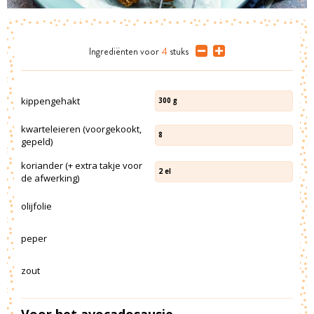
Ingrediënten
voor
4
stuks
kippengehakt
300
g
kwarteleieren (voorgekookt,
8
gepeld)
koriander (+ extra takje voor
2
el
de afwerking)
olijfolie
peper
zout
Voor het avocadosausje