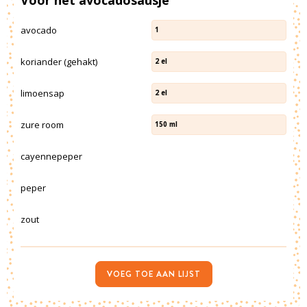
avocado
1
koriander (gehakt)
2
el
limoensap
2
el
zure room
150
ml
cayennepeper
peper
zout
VOEG TOE AAN LIJST