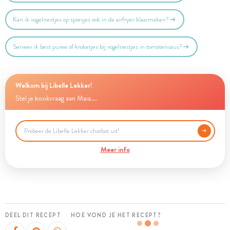
Kan ik vogelnestjes op spiesjes ook in de airfryer klaarmaken?
Serveer ik best puree of kroketjes bij vogelnestjes in tomatensaus?
Welkom bij Libelle Lekker!
Stel je kookvraag aan Maia...
Meer info
DEEL DIT RECEPT
HOE VOND JE HET RECEPT?