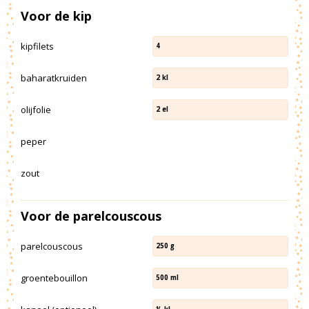
Voor de kip
kipfilets
4
baharatkruiden
2
kl
olijfolie
2
el
peper
zout
Voor de parelcouscous
parelcouscous
250
g
groentebouillon
500
ml