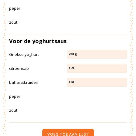
peper
zout
Voor de yoghurtsaus
Griekse yoghurt
200
g
citroensap
1
el
baharatkruiden
1
kl
peper
zout
VOEG TOE AAN LIJST