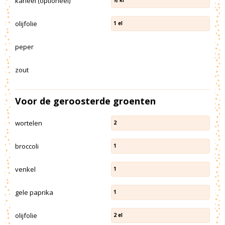
kaneel (optioneel)
½
kl
olijfolie
1
el
peper
zout
Voor de geroosterde groenten
wortelen
2
broccoli
1
venkel
1
gele paprika
1
olijfolie
2
el