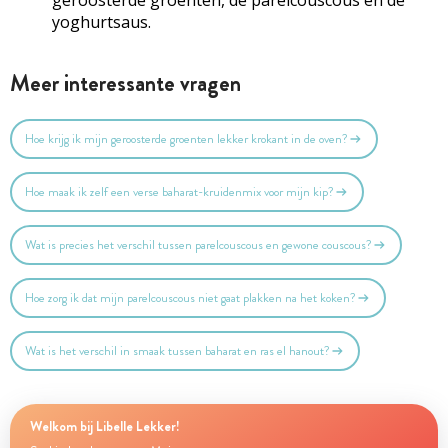
yoghurtsaus.
Meer interessante vragen
Hoe krijg ik mijn geroosterde groenten lekker krokant in de oven?
Hoe maak ik zelf een verse baharat-kruidenmix voor mijn kip?
Wat is precies het verschil tussen parelcouscous en gewone couscous?
Hoe zorg ik dat mijn parelcouscous niet gaat plakken na het koken?
Wat is het verschil in smaak tussen baharat en ras el hanout?
Welkom bij Libelle Lekker!