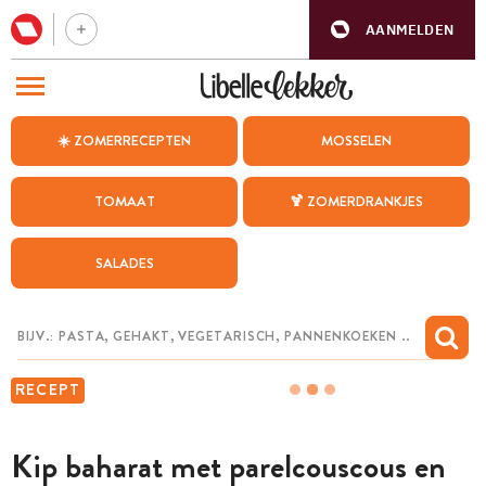
AANMELDEN
BEZOEK ONZE ANDERE WEBSITES
☀️ ZOMERRECEPTEN
MOSSELEN
RECEPTEN
TOMAAT
🍹 ZOMERDRANKJES
WEEKMENU
SALADES
CHAT MET MAIA
INSPIRATIE
MIJN BEWAARDE RECEPTEN
RECEPT
Kip baharat met parelcouscous en