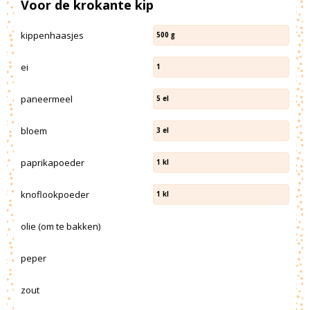
Voor de krokante kip
kippenhaasjes
500
g
ei
1
paneermeel
5
el
bloem
3
el
paprikapoeder
1
kl
knoflookpoeder
1
kl
olie (om te bakken)
peper
zout