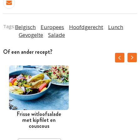
Tags:
Belgisch
Europees
Hoofdgerecht
Lunch
Gevogelte
Salade
Of een ander recept?
Frisse witloofsalade
met kipfilet en
couscous