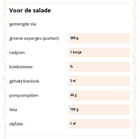
Voor de salade
gemengde sla
groene asperges (punten)
200
g
radijzen
1
bosje
komkommer
½
gehakt bieslook
2
el
pompoenpitten
40
g
feta
100
g
olijfolie
1
el