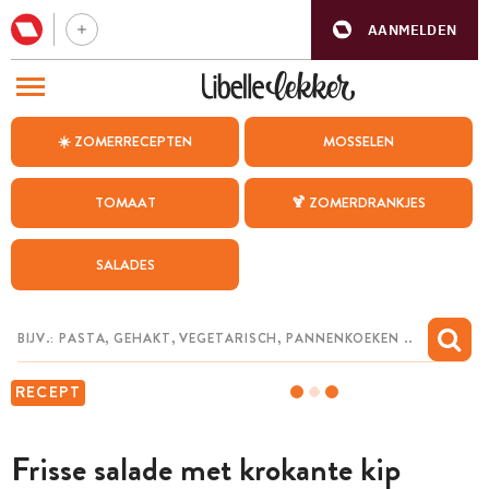
AANMELDEN
BEZOEK ONZE ANDERE WEBSITES
☀️ ZOMERRECEPTEN
MOSSELEN
RECEPTEN
TOMAAT
🍹 ZOMERDRANKJES
WEEKMENU
SALADES
CHAT MET MAIA
INSPIRATIE
MIJN BEWAARDE RECEPTEN
RECEPT
Frisse salade met krokante kip