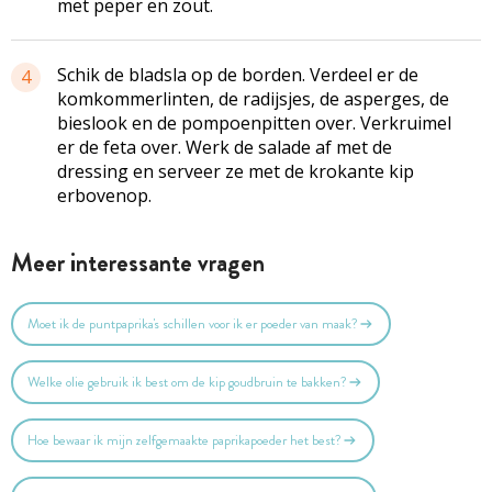
met peper en zout.
Schik de bladsla op de borden. Verdeel er de
4
komkommerlinten, de radijsjes, de asperges, de
bieslook en de pompoenpitten over. Verkruimel
er de feta over. Werk de salade af met de
dressing en serveer ze met de krokante kip
erbovenop.
Meer interessante vragen
Moet ik de puntpaprika's schillen voor ik er poeder van maak?
Welke olie gebruik ik best om de kip goudbruin te bakken?
Hoe bewaar ik mijn zelfgemaakte paprikapoeder het best?