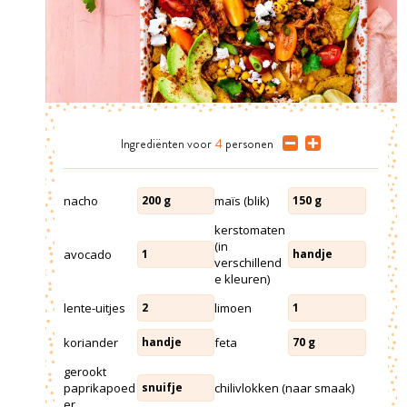
Ingrediënten
voor
4
personen
nacho
maïs (blik)
200
g
150
g
kerstomaten
(in
avocado
1
handje
verschillend
e kleuren)
lente-uitjes
limoen
2
1
koriander
feta
handje
70
g
gerookt
paprikapoed
chilivlokken (naar smaak)
snuifje
er