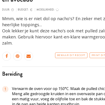
DUUR:
BUDGET:
MOEILIJKHEID:
Mmm, wie is er niet dol op nacho's? En zeker met 
heerlijke toppings...
Ook lekker:je kunt deze nacho’s ook met pulled za
maken. Gebruik hiervoor kant-en-klare warmgeroo
zalm.
BEWAAR DIT RECEPT
PRINT DI
bereiding
Verwarm de oven voor op 150°C. Maak de pulled chic
1
Meng alle gedroogde kruiden in een ovenvaste pan 
een matig vuur, voeg de olijfolie toe en bak de stukk
in de pan aan beide kanten goudbruin.