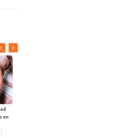
led
Loaded taco’s
o en
BEWAAR DIT RECEPT