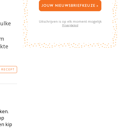
JOUW NIEUWSBRIEFKEUZE >
Uitschrijven is op elk moment mogelijk
zulke
Privacybeleid
lm
kte
T RECEPT
ken.
op
en kip