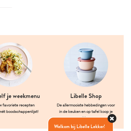
elf je weekmenu
Libelle Shop
w favoriete recepten
De allermooiste hebbedingen voor
mét boodschappenlijst!
in de keuken en op tafel koop je
hier.
Welkom bij Libelle Lekker!