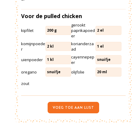
Voor de pulled chicken
gerookt
kipfilet
paprikapoed
200
g
2
el
er
komijnpoede
korianderza
2
kl
1
el
r
ad
cayennepep
uienpoeder
1
kl
snuifje
er
oregano
olijfolie
snuifje
20
ml
zout
VOEG TOE AAN LIJST