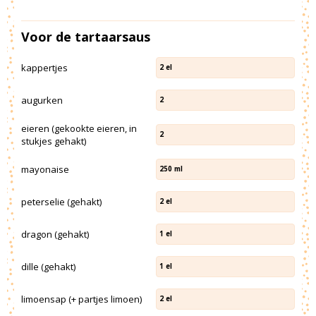
Voor de tartaarsaus
kappertjes
2
el
augurken
2
eieren (gekookte eieren, in
2
stukjes gehakt)
mayonaise
250
ml
peterselie (gehakt)
2
el
dragon (gehakt)
1
el
dille (gehakt)
1
el
limoensap (+ partjes limoen)
2
el