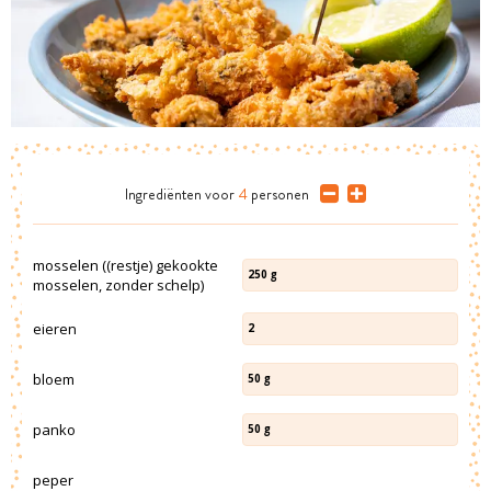
Ingrediënten
voor
4
personen
mosselen ((restje) gekookte
250
g
mosselen, zonder schelp)
eieren
2
bloem
50
g
panko
50
g
peper