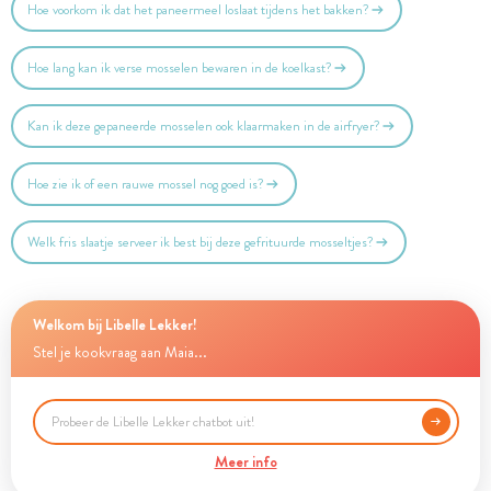
Hoe voorkom ik dat het paneermeel loslaat tijdens het bakken?
Hoe lang kan ik verse mosselen bewaren in de koelkast?
Kan ik deze gepaneerde mosselen ook klaarmaken in de airfryer?
Hoe zie ik of een rauwe mossel nog goed is?
Welk fris slaatje serveer ik best bij deze gefrituurde mosseltjes?
Welkom bij Libelle Lekker!
Stel je kookvraag aan Maia...
Meer info