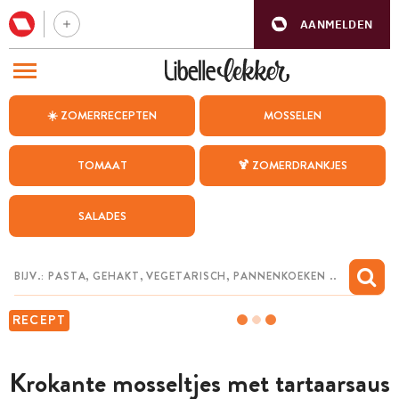
AANMELDEN
BEZOEK ONZE ANDERE WEBSITES
☀️ ZOMERRECEPTEN
MOSSELEN
RECEPTEN
TOMAAT
🍹 ZOMERDRANKJES
WEEKMENU
SALADES
CHAT MET MAIA
INSPIRATIE
MIJN BEWAARDE RECEPTEN
RECEPT
Krokante mosseltjes met tartaarsaus