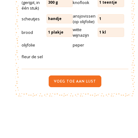
(gerijpt, in
knoflook
300
g
1
teentje
één stuk)
ansjovissen
scheutjes
handje
1
(op olijfolie)
witte
brood
1
plakje
1
kl
wijnazijn
olijfolie
peper
fleur de sel
VOEG TOE AAN LIJST