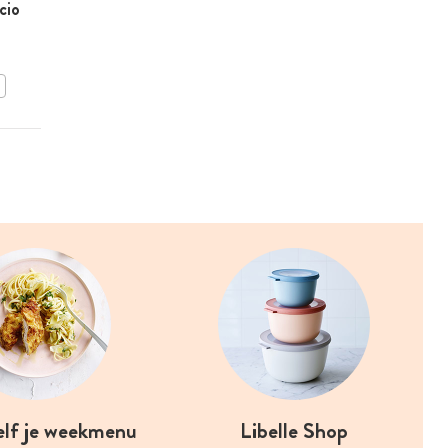
cio
Healthy hapje met
groentjes en tahinidip
BEWAAR DIT RECEPT
elf je weekmenu
Libelle Shop