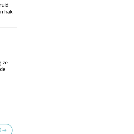
ruid
en hak
g ze
 de
?