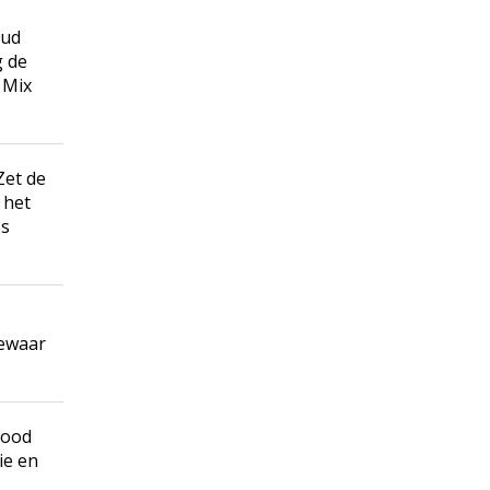
oud
g de
 Mix
Zet de
 het
es
bewaar
rood
ie en