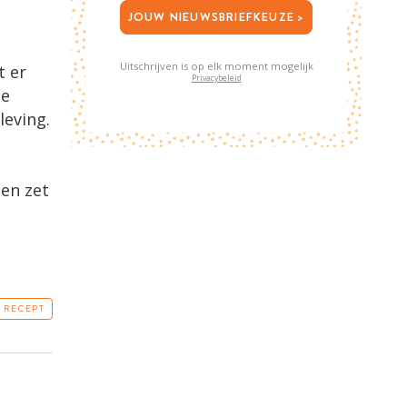
JOUW NIEUWSBRIEFKEUZE >
Uitschrijven is op elk moment mogelijk
t er
Privacybeleid
De
leving.
 en zet
T RECEPT