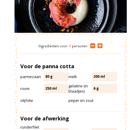
Ingrediënten
voor
4
personen
Voor de panna cotta
parmezaan
melk
80
g
200
ml
gelatine (in
room
250
ml
6
g
blaadjes)
olijfolie
peper en zout
Voor de afwerking
runderfilet