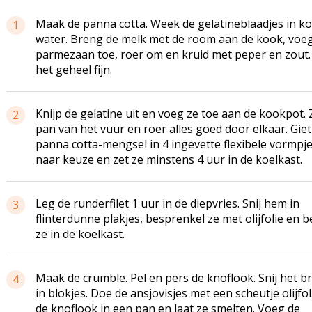
Maak de panna cotta. Week de gelatineblaadjes in k
1
water. Breng de melk met de room aan de kook, voe
parmezaan toe, roer om en kruid met peper en zout.
het geheel fijn.
Knijp de gelatine uit en voeg ze toe aan de kookpot. 
2
pan van het vuur en roer alles goed door elkaar. Giet
panna cotta-mengsel in 4 ingevette flexibele vormpj
naar keuze en zet ze minstens 4 uur in de koelkast.
Leg de runderfilet 1 uur in de diepvries. Snij hem in
3
flinterdunne plakjes, besprenkel ze met olijfolie en 
ze in de koelkast.
Maak de crumble. Pel en pers de knoflook. Snij het b
4
in blokjes. Doe de ansjovisjes met een scheutje olijfol
de knoflook in een pan en laat ze smelten. Voeg de