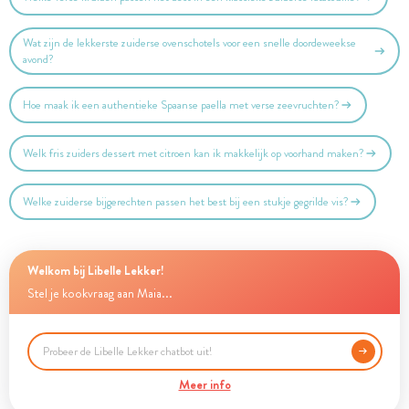
Wat zijn de lekkerste zuiderse ovenschotels voor een snelle doordeweekse
avond?
Hoe maak ik een authentieke Spaanse paella met verse zeevruchten?
Welk fris zuiders dessert met citroen kan ik makkelijk op voorhand maken?
Welke zuiderse bijgerechten passen het best bij een stukje gegrilde vis?
Welkom bij Libelle Lekker!
Stel je kookvraag aan Maia...
Meer info