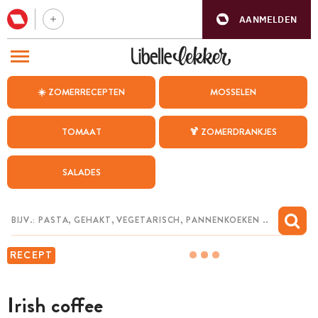
AANMELDEN
BEZOEK ONZE ANDERE WEBSITES
☀️ ZOMERRECEPTEN
MOSSELEN
RECEPTEN
TOMAAT
🍹 ZOMERDRANKJES
WEEKMENU
SALADES
CHAT MET MAIA
INSPIRATIE
MIJN BEWAARDE RECEPTEN
RECEPT
Irish coffee