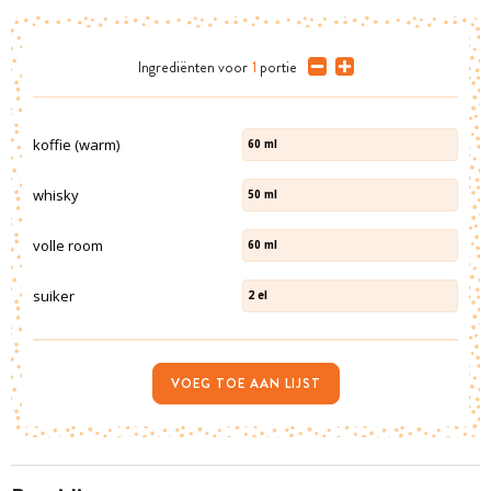
Ingrediënten
voor
1
portie
koffie (warm)
60
ml
whisky
50
ml
volle room
60
ml
suiker
2
el
VOEG TOE AAN LIJST