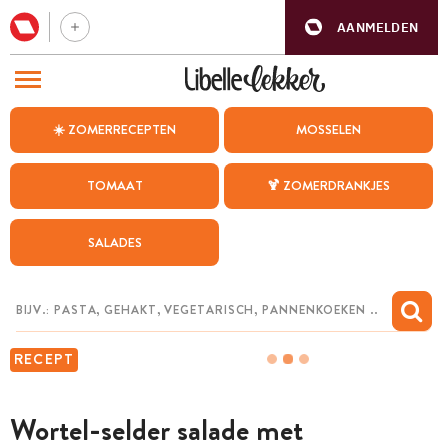
AANMELDEN
BEZOEK ONZE ANDERE WEBSITES
☀️ ZOMERRECEPTEN
MOSSELEN
RECEPTEN
TOMAAT
🍹 ZOMERDRANKJES
WEEKMENU
SALADES
CHAT MET MAIA
INSPIRATIE
MIJN BEWAARDE RECEPTEN
RECEPT
Wortel-selder salade met