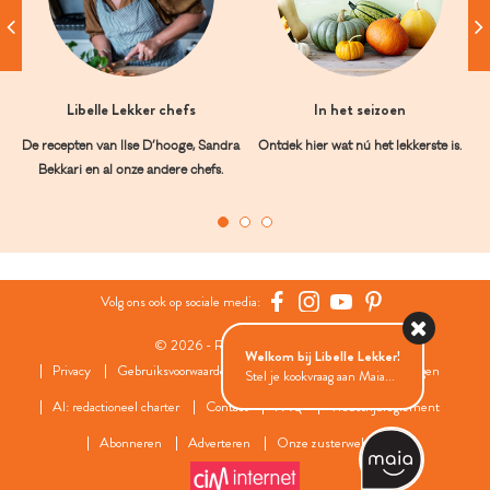
Libelle Lekker chefs
In het seizoen
De recepten van Ilse D’hooge, Sandra
Ontdek hier wat nú het lekkerste is.
Bekkari en al onze andere chefs.
Volg ons ook op sociale media:
© 2026 - Roularta Media Group
Welkom bij Libelle Lekker!
Privacy
Gebruiksvoorwaarden
Cookies
Cookies instellingen
Stel je kookvraag aan Maia...
AI: redactioneel charter
Contact
FAQ
Wedstrijdreglement
Abonneren
Adverteren
Onze zusterwebsites