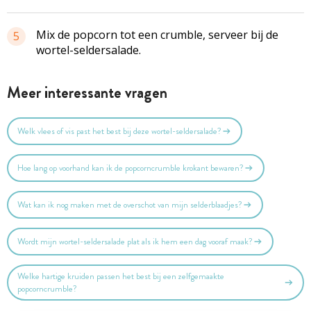
Mix de popcorn tot een
crumble
, serveer bij de
5
wortel-seldersalade
.
Meer interessante vragen
Welk vlees of vis past het best bij deze wortel-seldersalade?
Hoe lang op voorhand kan ik de popcorncrumble krokant bewaren?
Wat kan ik nog maken met de overschot van mijn selderblaadjes?
Wordt mijn wortel-seldersalade plat als ik hem een dag vooraf maak?
Welke hartige kruiden passen het best bij een zelfgemaakte
popcorncrumble?