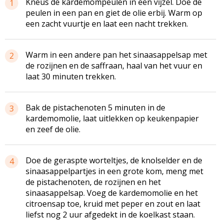
Kneus de
kardemompeulen
in een vijzel. Doe de
1
peulen in een pan en giet de olie erbij. Warm op
een zacht vuurtje en laat een nacht trekken.
Warm in een andere pan het sinaasappelsap met
2
de rozijnen en de saffraan, haal van het vuur en
laat 30 minuten trekken.
Bak de pistachenoten 5 minuten in de
3
kardemomolie
, laat uitlekken op keukenpapier
en zeef de olie.
Doe de geraspte worteltjes, de
knolselder
en de
4
sinaasappelpartjes
in een grote kom, meng met
de pistachenoten, de rozijnen en het
sinaasappelsap. Voeg de
kardemomolie
en het
citroensap toe, kruid met peper en zout en laat
liefst nog 2 uur afgedekt in de koelkast staan.