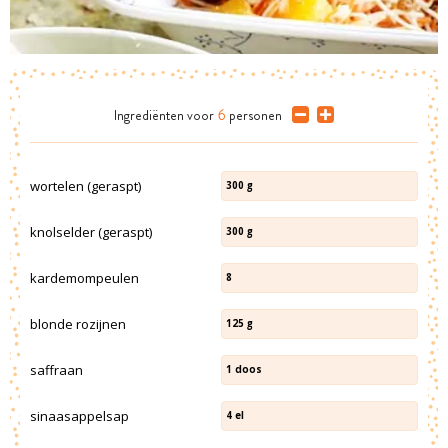
Ingrediënten
voor
6
personen
wortelen (geraspt)
300
g
knolselder (geraspt)
300
g
kardemompeulen
8
blonde rozijnen
125
g
saffraan
1
doos
sinaasappelsap
4
el