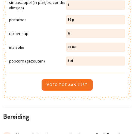
sinaasappel (in partjes, zonder
1
vliesjes)
pistaches
80
g
citroensap
½
maïsolie
60
ml
popcorn (gezouten)
3
el
VOEG TOE AAN LIJST
bereiding