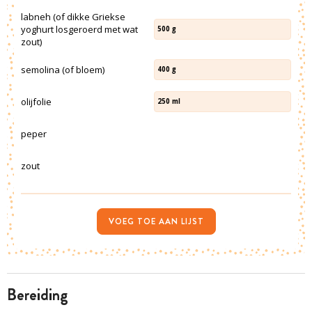
labneh (of dikke Griekse
yoghurt losgeroerd met wat
500
g
zout)
semolina (of bloem)
400
g
olijfolie
250
ml
peper
zout
VOEG TOE AAN LIJST
bereiding