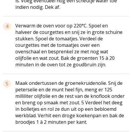
is. Voeg eventueel nog een scheutje water toe
indien nodig. Dek af.
Verwarm de oven voor op 220°C. Spoel en
4
halveer de courgettes en snij ze in grote schuine
stukken. Spoel de tomaatjes. Verdeel de
courgettes met de tomaatjes over een
ovenschaal en besprenkel ze met nog wat
olijfolie en wat zout. Bak de groenten 15 à 20
minuten in de oven tot ze goudbruin zijn.
Maak ondertussen de groenekruidenolie. Snij de
5
peterselie en de munt heel fijn, meng er 125
milliliter olijfolie en de rest van de knoflook onder
en breng op smaak met zout. 5 Verdeel het deeg
in bolletjes en rol ze dun uit op een bebloemd
werkblad. Verhit een droge koekenpan en bak de
broodjes 1 à 2 minuten per kant.