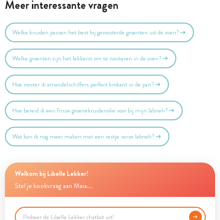
Meer interessante vragen
Welke kruiden passen het best bij geroosterde groenten uit de oven?
Welke groenten zijn het lekkerst om te roosteren in de oven?
Hoe rooster ik amandelschilfers perfect krokant in de pan?
Hoe bereid ik een frisse groenekruidenolie voor bij mijn labneh?
Wat kan ik nog meer maken met een restje verse labneh?
Welkom bij Libelle Lekker!
Stel je kookvraag aan Maia...