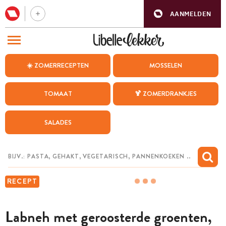
AANMELDEN
BEZOEK ONZE ANDERE WEBSITES
☀️ ZOMERRECEPTEN
MOSSELEN
RECEPTEN
TOMAAT
🍹 ZOMERDRANKJES
WEEKMENU
SALADES
CHAT MET MAIA
INSPIRATIE
MIJN BEWAARDE RECEPTEN
RECEPT
Labneh met geroosterde groenten,