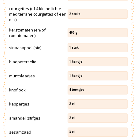
courgettes (of 4 kleine lichte
mediterrane courgettes of een
2
stuks
mix)
kerstomaten (en/of
400
g
romatomaten)
sinaasappel (bio)
1
stuk
bladpeterselie
1
handje
muntblaadjes
1
handje
knoflook
4
teentjes
kappertjes
2
el
amandel (stiftjes)
2
el
sesamzaad
3
el