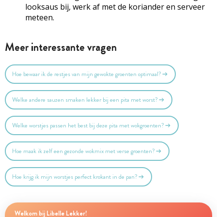
looksaus bij, werk af met de koriander en serveer
meteen.
Meer interessante vragen
Hoe bewaar ik de restjes van mijn gewokte groenten optimaal?
Welke andere sauzen smaken lekker bij een pita met worst?
Welke worstjes passen het best bij deze pita met wokgroenten?
Hoe maak ik zelf een gezonde wokmix met verse groenten?
Hoe krijg ik mijn worstjes perfect krokant in de pan?
Welkom bij Libelle Lekker!