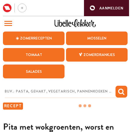
AANMELDEN
BEZOEK ONZE ANDERE WEBSITES
☀️ ZOMERRECEPTEN
MOSSELEN
RECEPTEN
TOMAAT
🍹 ZOMERDRANKJES
WEEKMENU
SALADES
CHAT MET MAIA
INSPIRATIE
MIJN BEWAARDE RECEPTEN
RECEPT
Pita met wokgroenten, worst en