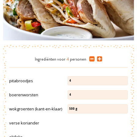
Ingrediënten
voor
4
personen
pitabroodjes
4
boerenworsten
4
wokgroenten (kant-en-klaar)
500
g
verse koriander
olijfolie