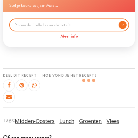
Stel je kookvraag aan Maia...
Meer info
DEEL DIT RECEPT
HOE VOND JE HET RECEPT?
Tags:
Midden-Oosters
Lunch
Groenten
Vlees
Of een ander recept?