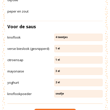
peper en zout
Voor de saus
knoflook
4
teentjes
verse bieslook (gesnipperd)
1
el
citroensap
1
el
mayonaise
3
el
yoghurt
2
el
knoflookpoeder
snuifje