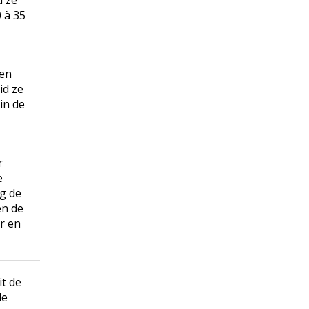
d ze
 à 35
een
id ze
in de
r
e
ng de
en de
er en
t de
de