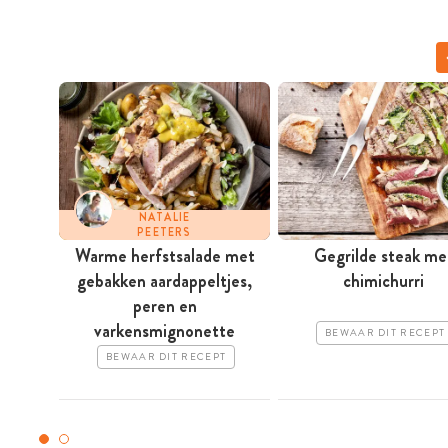
NATALIE
PEETERS
Warme herfstsalade met
Gegrilde steak me
gebakken ­aardappeltjes,
chimichurri
peren en
varkensmignonette
BEWAAR DIT RECEPT
BEWAAR DIT RECEPT