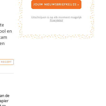
JOUW NIEUWSBRIEFKEUZE >
Uitschrijven is op elk moment mogelijk
Privacybeleid
te
ool en
stam
ien
T RECEPT
van de
apier