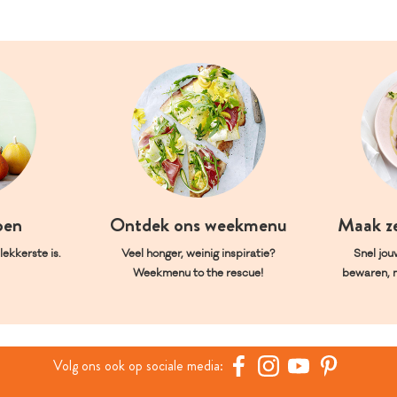
oen
Ontdek ons weekmenu
Maak z
ekkerste is.
Veel honger, weinig inspiratie?
Snel jou
Weekmenu to the rescue!
bewaren, 
Volg ons ook op sociale media: