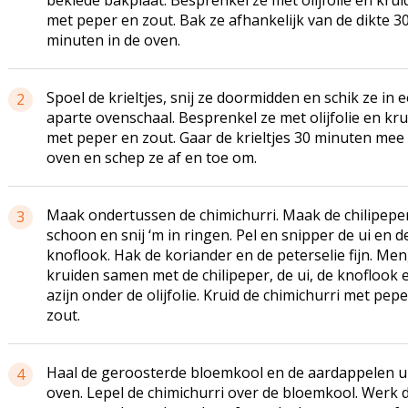
beklede bakplaat. Besprenkel ze met olijfolie en krui
met peper en zout. Bak ze afhankelijk van de dikte 30
minuten in de oven.
Spoel de krieltjes, snij ze doormidden en schik ze in 
2
aparte ovenschaal. Besprenkel ze met olijfolie en kru
met peper en zout. Gaar de krieltjes 30 minuten mee 
oven en schep ze af en toe om.
Maak ondertussen de chimichurri. Maak de chilipepe
3
schoon en snij ‘m in ringen. Pel en snipper de ui en d
knoflook. Hak de koriander en de peterselie fijn. Me
kruiden samen met de chilipeper, de ui, de knoflook 
azijn onder de olijfolie. Kruid de chimichurri met pep
zout.
Haal de geroosterde bloemkool en de aardappelen ui
4
oven. Lepel de chimichurri over de bloemkool. Werk 