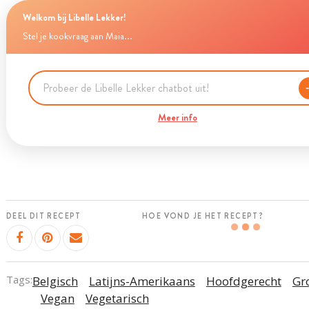
Welkom bij Libelle Lekker!
Stel je kookvraag aan Maia...
Meer info
DEEL DIT RECEPT
HOE VOND JE HET RECEPT?
Tags:
Belgisch
Latijns-Amerikaans
Hoofdgerecht
Gr
Vegan
Vegetarisch