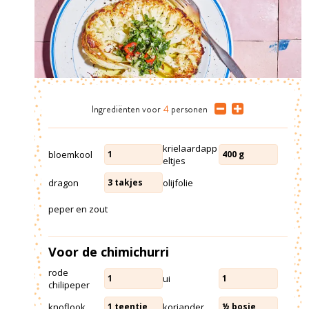
Ingrediënten
voor
4
personen
krielaardapp
bloemkool
1
400
g
eltjes
dragon
olijfolie
3
takjes
peper en zout
Voor de chimichurri
rode
ui
1
1
chilipeper
knoflook
koriander
1
teentje
½
bosje