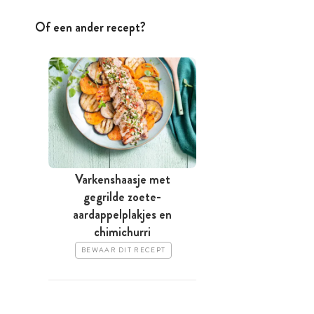
Of een ander recept?
Varkenshaasje met
gegrilde zoete-
aardappelplakjes en
chimichurri
BEWAAR DIT RECEPT