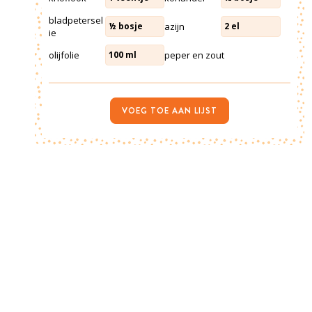
bladpetersel
azijn
½
bosje
2
el
ie
olijfolie
peper en zout
100
ml
VOEG TOE AAN LIJST