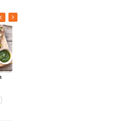
NATALIE
PEETERS
t
Visspiesjes met krieltjes,
artisjokharten en
kruidendip
BEWAAR DIT RECEPT