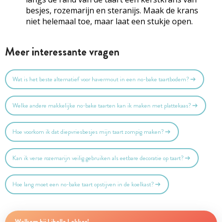
besjes, rozemarijn en steranijs. Maak de krans
niet helemaal toe, maar laat een stukje open.
Meer interessante vragen
Wat is het beste alternatief voor havermout in een no-bake taartbodem?
Welke andere makkelijke no-bake taarten kan ik maken met plattekaas?
Hoe voorkom ik dat diepvriesbesjes mijn taart zompig maken?
Kan ik verse rozemarijn veilig gebruiken als eetbare decoratie op taart?
Hoe lang moet een no-bake taart opstijven in de koelkast?
Welkom bij Libelle Lekker!