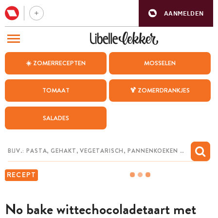
AANMELDEN
BEZOEK ONZE ANDERE WEBSITES
☀️ ZOMERRECEPTEN
MOSSELEN
RECEPTEN
TOMAAT
🍹 ZOMERDRANKJES
WEEKMENU
SALADES
CHAT MET MAIA
INSPIRATIE
MIJN BEWAARDE RECEPTEN
RECEPT
No bake wittechocoladetaart met