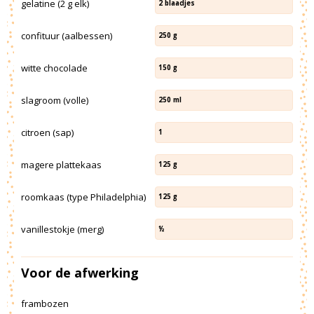
gelatine (2 g elk)
2
blaadjes
confituur (aalbessen)
250
g
witte chocolade
150
g
slagroom (volle)
250
ml
citroen (sap)
1
magere plattekaas
125
g
roomkaas (type Philadelphia)
125
g
vanillestokje (merg)
½
Voor de afwerking
frambozen