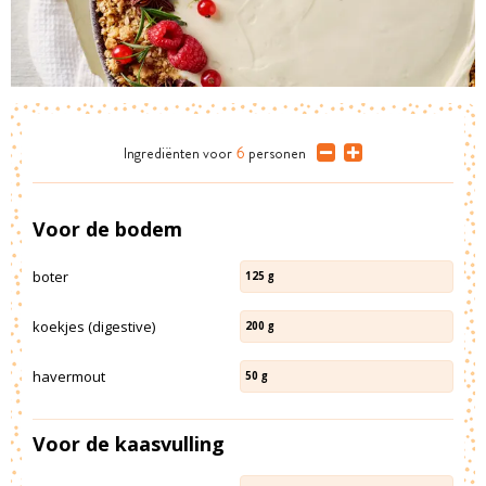
Ingrediënten
voor
6
personen
Voor de bodem
boter
125
g
koekjes (digestive)
200
g
havermout
50
g
Voor de kaasvulling