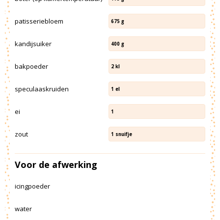
patisseriebloem
675
g
kandijsuiker
400
g
bakpoeder
2
kl
speculaaskruiden
1
el
ei
1
zout
1
snuifje
Voor de afwerking
icingpoeder
water