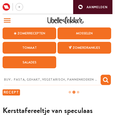
AANMELDEN
BEZOEK ONZE ANDERE WEBSITES
☀️ ZOMERRECEPTEN
MOSSELEN
RECEPTEN
TOMAAT
🍹 ZOMERDRANKJES
WEEKMENU
SALADES
CHAT MET MAIA
INSPIRATIE
MIJN BEWAARDE RECEPTEN
RECEPT
Kersttafereeltje van speculaas