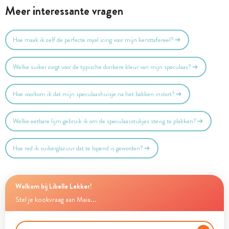
Meer interessante vragen
Hoe maak ik zelf de perfecte royal icing voor mijn kersttafereel?
Welke suiker zorgt voor de typische donkere kleur van mijn speculaas?
Hoe voorkom ik dat mijn speculaashuisje na het bakken instort?
Welke eetbare lijm gebruik ik om de speculaasstukjes stevig te plakken?
Hoe red ik suikerglazuur dat te lopend is geworden?
Welkom bij Libelle Lekker!
Stel je kookvraag aan Maia...