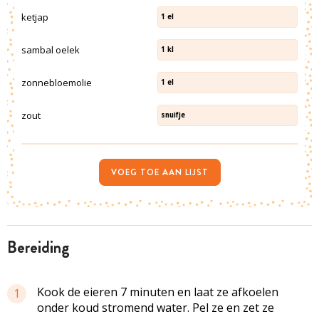
ketjap
1
el
sambal oelek
1
kl
zonnebloemolie
1
el
zout
snuifje
VOEG TOE AAN LIJST
bereiding
Kook de eieren 7 minuten en laat ze afkoelen
1
onder koud stromend water. Pel ze en zet ze