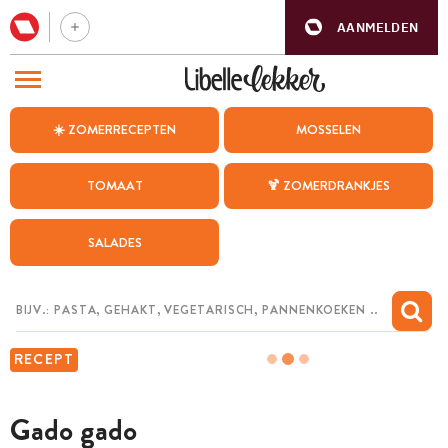
AANMELDEN
BEZOEK ONZE ANDERE WEBSITES
☀️ ZOMERRECEPTEN
MOSSELEN
RECEPTEN
TOMAAT
🍹 ZOMERDRANKJES
WEEKMENU
SALADES
CHAT MET MAIA
INSPIRATIE
MIJN BEWAARDE RECEPTEN
RECEPT
Gado gado