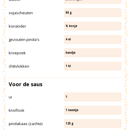
sojascheuten
80
g
koriander
½
bosje
gezouten pinda's
4
el
kroepoek
handje
chilivlokken
1
kl
Voor de saus
ui
1
knoflook
1
teentje
pindakaas (zachte)
125
g