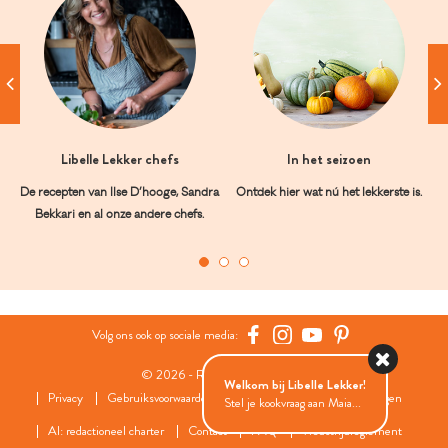
Libelle Lekker chefs
In het seizoen
De recepten van Ilse D’hooge, Sandra
Ontdek hier wat nú het lekkerste is.
Bekkari en al onze andere chefs.
Volg ons ook op sociale media:
© 2026 - Roularta Media Group
Welkom bij Libelle Lekker!
Privacy
Gebruiksvoorwaarden
Cookies
Cookies instellingen
Stel je kookvraag aan Maia...
AI: redactioneel charter
Contact
FAQ
Wedstrijdreglement