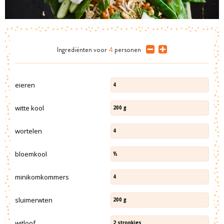
Ingrediënten
voor
4
personen
eieren
4
witte kool
200
g
wortelen
4
bloemkool
½
minikomkommers
4
sluimerwten
200
g
witloof
2
stronkjes