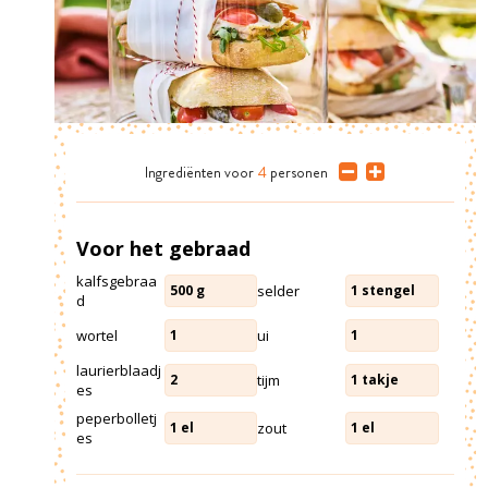
Ingrediënten
voor
4
personen
Voor het gebraad
kalfsgebraa
selder
500
g
1
stengel
d
wortel
ui
1
1
laurierblaadj
tijm
2
1
takje
es
peperbolletj
zout
1
el
1
el
es