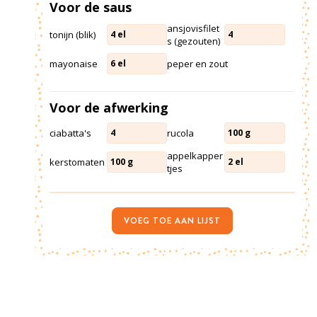
Voor de saus
ansjovisfilet
tonijn (blik)
4
el
4
s (gezouten)
mayonaise
peper en zout
6
el
Voor de afwerking
ciabatta's
rucola
4
100
g
appelkapper
kerstomaten
100
g
2
el
tjes
VOEG TOE AAN LIJST