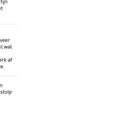
fijn
et
lveer
st wat
erk af
e.
n
 stolp