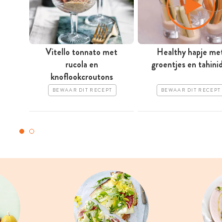
Vitello tonnato met
Healthy hapje me
rucola en
groentjes en tahini
knoflookcroutons
BEWAAR DIT RECEPT
BEWAAR DIT RECEPT