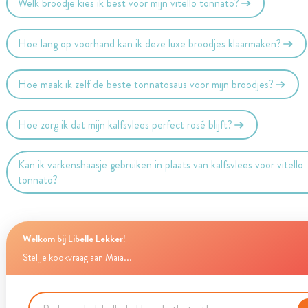
Welk broodje kies ik best voor mijn vitello tonnato?
Hoe lang op voorhand kan ik deze luxe broodjes klaarmaken?
Hoe maak ik zelf de beste tonnatosaus voor mijn broodjes?
Hoe zorg ik dat mijn kalfsvlees perfect rosé blijft?
Kan ik varkenshaasje gebruiken in plaats van kalfsvlees voor vitello
tonnato?
Welkom bij Libelle Lekker!
Stel je kookvraag aan Maia...