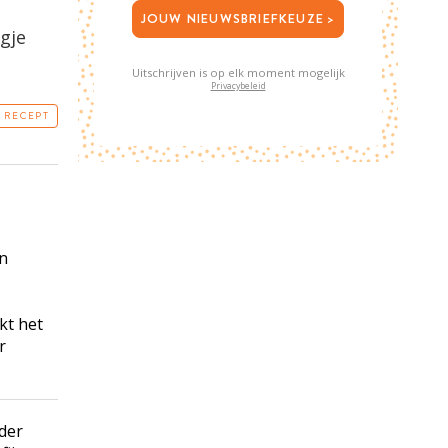
JOUW NIEUWSBRIEFKEUZE >
gje
Uitschrijven is op elk moment mogelijk
Privacybeleid
T RECEPT
in
kt het
r
nder