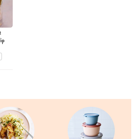
t
Vitello tonnato-salade
dip
BEWAAR DIT RECEPT