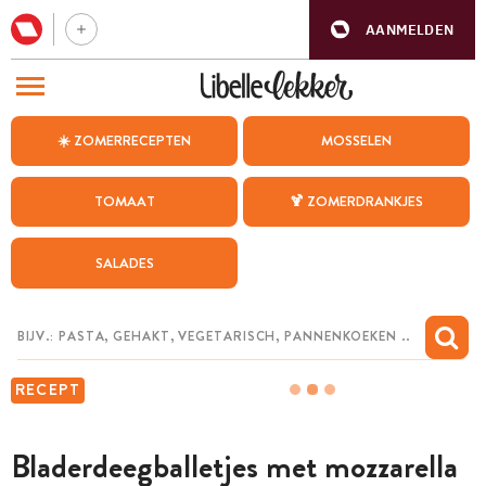
AANMELDEN
BEZOEK ONZE ANDERE WEBSITES
☀️ ZOMERRECEPTEN
MOSSELEN
RECEPTEN
TOMAAT
🍹 ZOMERDRANKJES
WEEKMENU
SALADES
CHAT MET MAIA
INSPIRATIE
MIJN BEWAARDE RECEPTEN
RECEPT
Bladerdeegballetjes met mozzarella