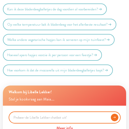
Kan ik deze bladerdeegballetjes de dag voordien al voorbereiden?
Op welke temperatuur bak ik bladerdeeg voor het allerbeste resultaat?
Welke andere vegetarische hapjes kan ik serveren op mijn tuinfeest?
Hoeveel apero hapjes voorzie ik per persoon voor een feestje?
Hoe voorkom ik dat de mozzarella uit mijn bladerdeegballetjes loopt?
Welkom bij Libelle Lekker!
Stel je kookvraag aan Maia...
Meer info