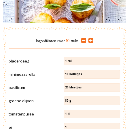
Ingrediënten
voor
10
stuks
bladerdeeg
1
rol
minimozzarella
10
bolletjes
basilicum
20
blaadjes
groene olijven
80
g
tomatenpuree
1
kl
ei
1