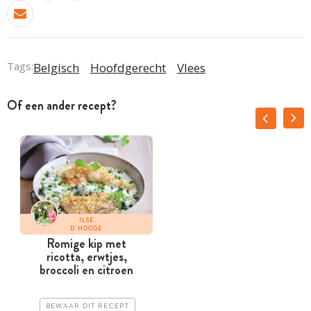
Tags:
Belgisch
Hoofdgerecht
Vlees
Of een ander recept?
ILSE
D'HOOGE
Romige kip met
ricotta, erwtjes,
broccoli en citroen
BEWAAR DIT RECEPT