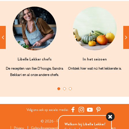
Libelle Lekker chefs
In het seizoen
De recepten van Ilse D’hooge, Sandra
Ontdek hier wat nú het lekkerste is.
Bekkari en al onze andere chefs.
Volg ons ook op sociale media:
© 2026 - Roularta Media Group
Welkom bij Libelle Lekker!
Privacy
Gebruiksvoorwaarden
Cookies
Cookies instellingen