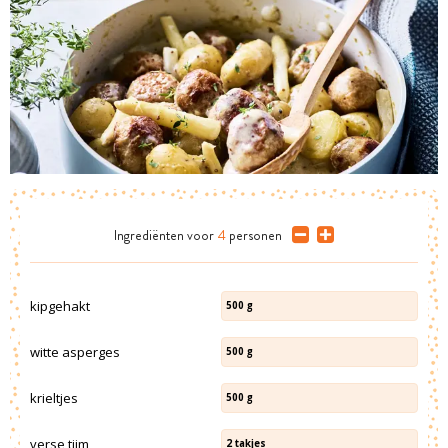
Ingrediënten
voor
4
personen
kipgehakt
500
g
witte asperges
500
g
krieltjes
500
g
verse tijm
2
takjes