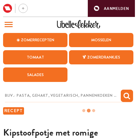
AANMELDEN
BEZOEK ONZE ANDERE WEBSITES
☀️ ZOMERRECEPTEN
MOSSELEN
RECEPTEN
TOMAAT
🍹 ZOMERDRANKJES
WEEKMENU
SALADES
CHAT MET MAIA
INSPIRATIE
MIJN BEWAARDE RECEPTEN
RECEPT
Kipstoofpotje met romige