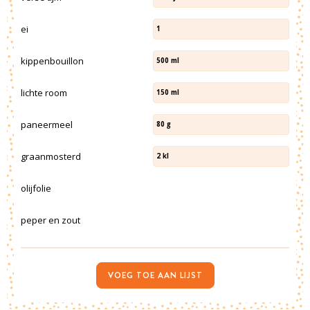
ei
1
kippenbouillon
500
ml
lichte room
150
ml
paneermeel
80
g
graanmosterd
2
kl
olijfolie
peper en zout
VOEG TOE AAN LIJST