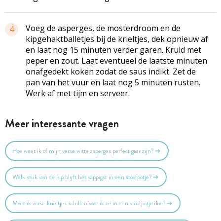
Voeg de asperges, de mosterdroom en de
4
kipgehaktballetjes bij de krieltjes, dek opnieuw af
en laat nog 15 minuten verder garen. Kruid met
peper en zout. Laat eventueel de laatste minuten
onafgedekt koken zodat de saus indikt. Zet de
pan van het vuur en laat nog 5 minuten rusten.
Werk af met tijm en serveer.
Meer interessante vragen
Hoe weet ik of mijn verse witte asperges perfect gaar zijn?
Welk stuk van de kip blijft het sappigst in een stoofpotje?
Moet ik verse krieltjes schillen voor ik ze in een stoofpotje doe?