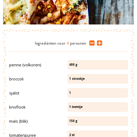
Ingrediënten
voor
4
personen
penne (volkoren)
400
g
broccoli
1
stronkje
sjalot
1
knoflook
1
teentje
maïs (blik)
150
g
tomatenpuree
2
el