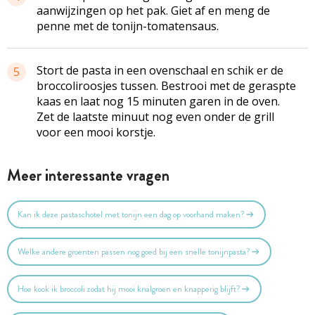
aanwijzingen op het pak. Giet af en meng de
penne met de tonijn-tomatensaus.
Stort de pasta in een ovenschaal en schik er de
5
broccoliroosjes tussen. Bestrooi met de geraspte
kaas en laat nog 15 minuten garen in de oven.
Zet de laatste minuut nog even onder de grill
voor een mooi korstje.
Meer interessante vragen
Kan ik deze pastaschotel met tonijn een dag op voorhand maken?
Welke andere groenten passen nog goed bij een snelle tonijnpasta?
Hoe kook ik broccoli zodat hij mooi knalgroen en knapperig blijft?