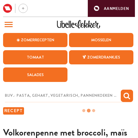
AANMELDEN
BEZOEK ONZE ANDERE WEBSITES
☀️ ZOMERRECEPTEN
MOSSELEN
RECEPTEN
TOMAAT
🍹 ZOMERDRANKJES
WEEKMENU
SALADES
CHAT MET MAIA
INSPIRATIE
MIJN BEWAARDE RECEPTEN
RECEPT
Volkorenpenne met broccoli, maïs