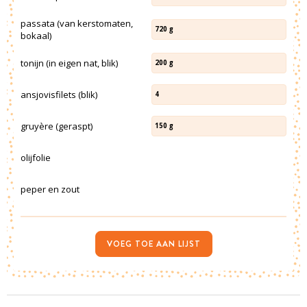
passata (van kerstomaten,
720
g
bokaal)
tonijn (in eigen nat, blik)
200
g
ansjovisfilets (blik)
4
gruyère (geraspt)
150
g
olijfolie
peper en zout
VOEG TOE AAN LIJST