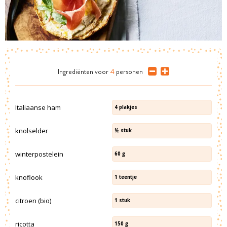
Ingrediënten
voor
4
personen
Italiaanse ham
4
plakjes
knolselder
½
stuk
winterpostelein
60
g
knoflook
1
teentje
citroen (bio)
1
stuk
ricotta
150
g