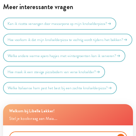
Meer interessante vragen
Kan ik ricotta vervangen door mascarpone op mijn knolselderpizza?
Hoe voorkom ik dat mijn knolselderpizza te vochtig wordt tijdens het bakken?
Welke andere warme apero hapjes met wintergroenten kan ik serveren?
Hoe maak ik een stevige pizzabodem van verse knolselder?
Welke Italiaanse ham past het best bij een zachte knolselderpizza?
Welkom bij Libelle Lekker!
Stel je kookvraag aan Maia...