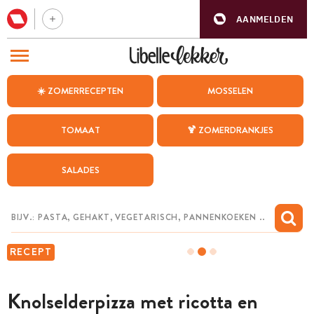
AANMELDEN
BEZOEK ONZE ANDERE WEBSITES
☀️ ZOMERRECEPTEN
MOSSELEN
RECEPTEN
TOMAAT
🍹 ZOMERDRANKJES
WEEKMENU
SALADES
CHAT MET MAIA
INSPIRATIE
MIJN BEWAARDE RECEPTEN
RECEPT
Knolselderpizza met ricotta en