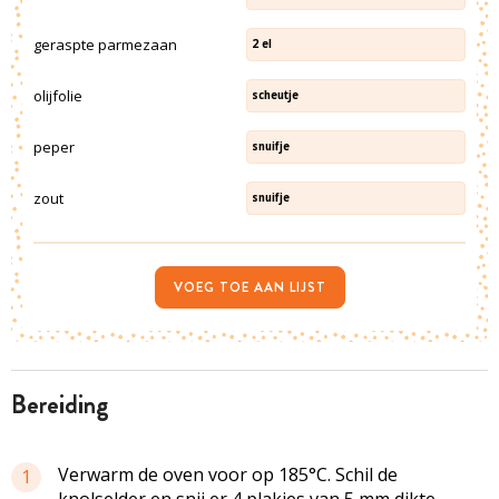
geraspte parmezaan
2
el
olijfolie
scheutje
peper
snuifje
zout
snuifje
VOEG TOE AAN LIJST
bereiding
Verwarm de oven voor op 185°C. Schil de
1
knolselder en snij er 4 plakjes van 5 mm dikte