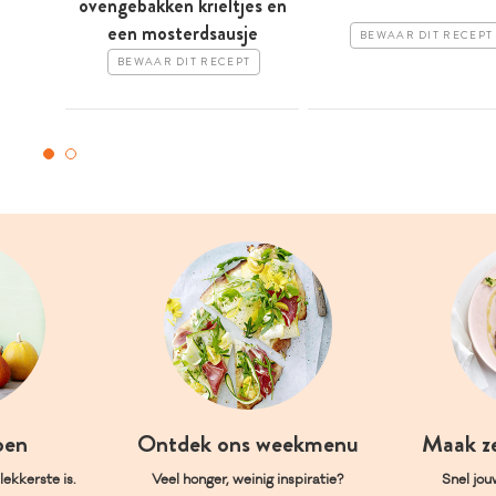
ovengebakken krieltjes en
een mosterdsausje
BEWAAR DIT RECEPT
BEWAAR DIT RECEPT
oen
Ontdek ons weekmenu
Maak z
ekkerste is.
Veel honger, weinig inspiratie?
Snel jou