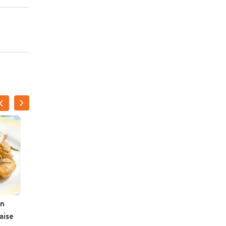
JOLIEN HENS
en
Gezond bananenbrood
aise