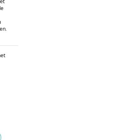
et
de
n
en.
met