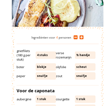
Ingrediënten
voor
4
personen
grietfilets
verse
(180 g per
4
stuks
½
handje
rozemarijn
stuk)
boter
olijfolie
blokje
scheut
peper
zout
snuifje
snuifje
Voor de caponata
aubergine
courgette
1
stuk
1
stuk