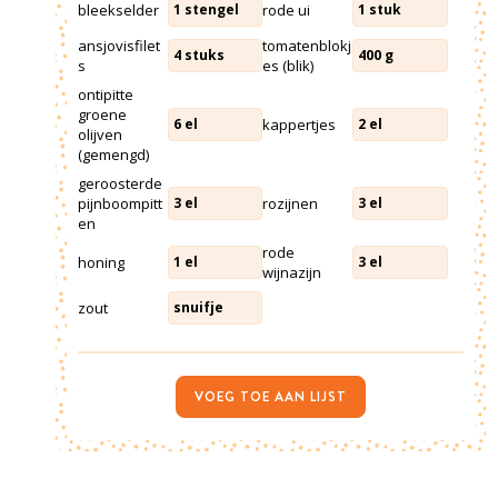
bleekselder
rode ui
1
stengel
1
stuk
ansjovisfilet
tomatenblokj
4
stuks
400
g
s
es (blik)
ontipitte
groene
kappertjes
6
el
2
el
olijven
(gemengd)
geroosterde
pijnboompitt
rozijnen
3
el
3
el
en
rode
honing
1
el
3
el
wijnazijn
zout
snuifje
VOEG TOE AAN LIJST