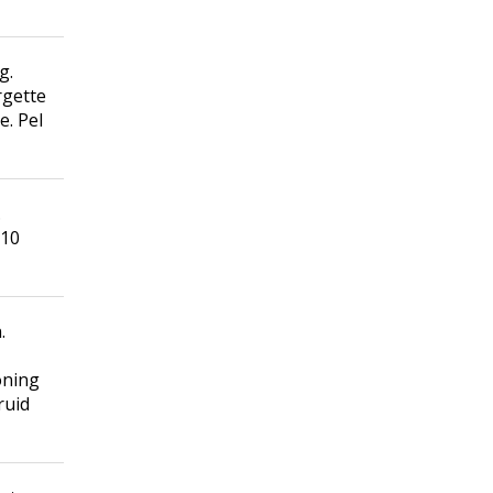
g.
rgette
e. Pel
.
 10
.
oning
ruid