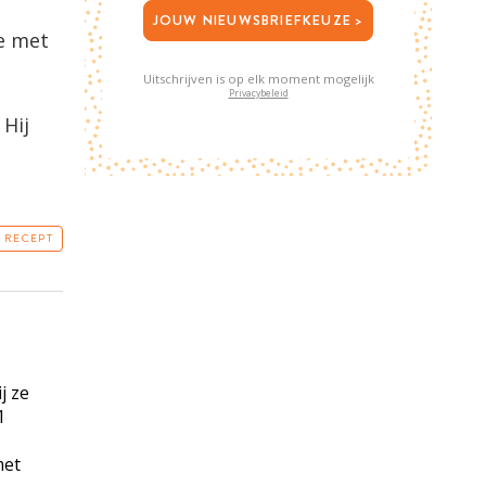
JOUW NIEUWSBRIEFKEUZE >
e met
Uitschrijven is op elk moment mogelijk
Privacybeleid
 Hij
T RECEPT
j ze
1
met