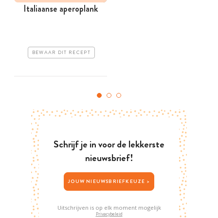
Italiaanse aperoplank
T
BEWAAR DIT RECEPT
Schrijf je in voor de lekkerste
nieuwsbrief!
JOUW NIEUWSBRIEFKEUZE >
Uitschrijven is op elk moment mogelijk
Privacybeleid