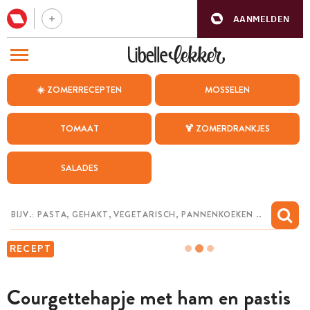
AANMELDEN
BEZOEK ONZE ANDERE WEBSITES
☀️ ZOMERRECEPTEN
MOSSELEN
RECEPTEN
TOMAAT
🍹 ZOMERDRANKJES
WEEKMENU
SALADES
CHAT MET MAIA
INSPIRATIE
MIJN BEWAARDE RECEPTEN
RECEPT
Courgettehapje met ham en pastis