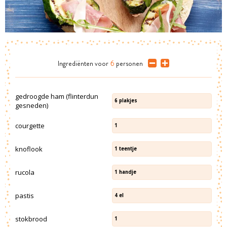
Ingrediënten
voor
6
personen
gedroogde ham (flinterdun
6
plakjes
gesneden)
courgette
1
knoflook
1
teentje
rucola
1
handje
pastis
4
el
stokbrood
1